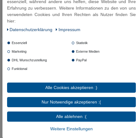
essenziell, während andere uns helfen, diese Website und Ihre
Erfahrung zu verbessern. Weitere Informationen zu den von uns
ab 61,91 € *
verwendeten Cookies und Ihren Rechten als Nutzer finden Sie
hier:
Artikel anzeigen
Daten­schutz­erklärung
Impressum
*
inkl. ges. MwSt.
zzgl.
Versandkosten
Essenziell
Statistik
SFX® Panzerschlauch DN40 - 1.1/2" AG x 1.1/2" ÜM
Marketing
Externe Medien
- Sanitär - Edelstahl Flexschlauch Brauchwasser
DHL Wunschzustellung
PayPal
Funktional
ab 70,09 € *
Artikel anzeigen
Alle Cookies akzeptieren :)
*
inkl. ges. MwSt.
zzgl.
Versandkosten
Nur Notwendige akzeptieren :(
Alle ablehnen :(
Panzerschlauch DN40 - ein
Schlauch mit vielen Qualitäten
Weitere Einstellungen
Bei uns können Sie den flexiblen Panzerschlauch DN40 bestellen