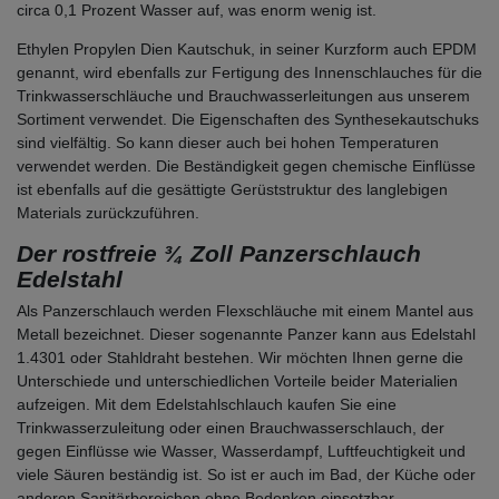
circa 0,1 Prozent Wasser auf, was enorm wenig ist.
Ethylen Propylen Dien Kautschuk, in seiner Kurzform auch EPDM
genannt, wird ebenfalls zur Fertigung des Innenschlauches für die
Trinkwasserschläuche und Brauchwasserleitungen aus unserem
Sortiment verwendet. Die Eigenschaften des Synthesekautschuks
sind vielfältig. So kann dieser auch bei hohen Temperaturen
verwendet werden. Die Beständigkeit gegen chemische Einflüsse
ist ebenfalls auf die gesättigte Gerüststruktur des langlebigen
Materials zurückzuführen.
Der rostfreie ¾ Zoll Panzerschlauch
Edelstahl
Als Panzerschlauch werden Flexschläuche mit einem Mantel aus
Metall bezeichnet. Dieser sogenannte Panzer kann aus Edelstahl
1.4301 oder Stahldraht bestehen. Wir möchten Ihnen gerne die
Unterschiede und unterschiedlichen Vorteile beider Materialien
aufzeigen. Mit dem Edelstahlschlauch kaufen Sie eine
Trinkwasserzuleitung oder einen Brauchwasserschlauch, der
gegen Einflüsse wie Wasser, Wasserdampf, Luftfeuchtigkeit und
viele Säuren beständig ist. So ist er auch im Bad, der Küche oder
anderen Sanitärbereichen ohne Bedenken einsetzbar.