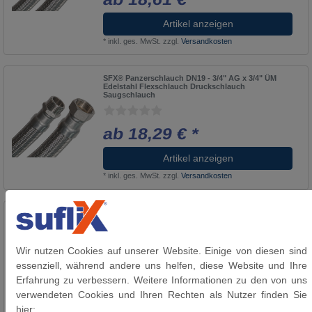
Artikel anzeigen
*
inkl. ges. MwSt.
zzgl.
Versandkosten
SFX® Panzerschlauch DN19 - 3/4" AG x 3/4" ÜM
Edelstahl Flexschlauch Druckschlauch
Saugschlauch
ab 18,29 € *
Artikel anzeigen
*
inkl. ges. MwSt.
zzgl.
Versandkosten
SFX® Panzerschlauch DN19 - 3/4" ÜM x 3/4" AG
Edelstahl Druckschlauch Saugschlauch
Wir nutzen Cookies auf unserer Website. Einige von diesen sind
ab 35,59 € *
essenziell, während andere uns helfen, diese Website und Ihre
Erfahrung zu verbessern. Weitere Informationen zu den von uns
Artikel anzeigen
verwendeten Cookies und Ihren Rechten als Nutzer finden Sie
*
inkl. ges. MwSt.
zzgl.
Versandkosten
hier: