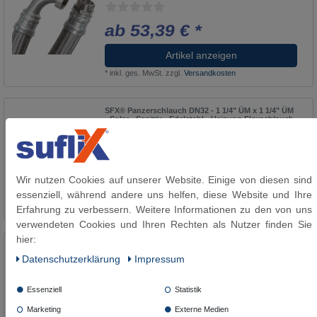
ab 53,39 € *
Artikel anzeigen
*
inkl. ges. MwSt.
zzgl.
Versandkosten
SFX® Panzerschlauch DN32 - 1 1/4" ÜM x 1 1/4" ÜM
- Solar - Sanitär - Edelstahl - Heizung Flexschlauch
ab 38,62 € *
Wir nutzen Cookies auf unserer Website. Einige von diesen sind
Artikel anzeigen
essenziell, während andere uns helfen, diese Website und Ihre
*
inkl. ges. MwSt.
zzgl.
Versandkosten
Erfahrung zu verbessern. Weitere Informationen zu den von uns
verwendeten Cookies und Ihren Rechten als Nutzer finden Sie
hier:
SFX® Panzerschlauch DN32 - 1.1/4" ÜM x 1.1/4" AG
- Brauchwasser Edelstahl Flexschlauch Sanitär
Daten­schutz­erklärung
Impressum
Heizung
Essenziell
Statistik
ab 36,64 € *
Marketing
Externe Medien