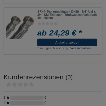
SFX® Panzerschlauch DN19 - 3/4" ÜM x
3/4" ÜM Edelstahl Trinkwassserschlauch
30 - 200cm
ab 24,29 € *
Artikel anzeigen
*
inkl. ges. MwSt.
zzgl.
Versandkosten
Kundenrezensionen
(0)
5
0
4
0