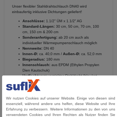
Unser flexibler Stahldrahtschlauch DN40 wird
einbaufertig inklusive Dichtungen geliefert!
Anschlüsse:
1.1/2" ÜM x 1.1/2" AG
Standard-Längen:
30 cm, 50 cm, 70 cm, 100
cm, 150 cm & 200 cm
Sonderanfertigung:
ab 20 cm auch als
individueller Wärmepumpenschlauch möglich
Nennweite:
DN 40
Innen-Ø:
ca. 40,0 mm /
Außen-Ø:
ca. 52,0 mm
Biegeradius:
180 mm
Innenschlauch:
aus EPDM (Ethylen Propylen
Dien Kautschuk)
Umflechtung:
verzinkter Stahldraht (blau/rot
Markierung)
Anschlüsse:
aus vernickeltem Messing
Presshülsen:
Aluminium
Gewinde:
flachdichtendem Gewinde DIN 228 (G
Wir nutzen Cookies auf unserer Website. Einige von diesen sind
Gewinde)
essenziell, während andere uns helfen, diese Website und Ihre
Betriebsdruck:
bis 6 bar
Erfahrung zu verbessern. Weitere Informationen zu den von uns
Glycolgehalt bis 60°C
: 100%
verwendeten Cookies und Ihren Rechten als Nutzer finden Sie