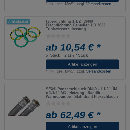
*
inkl. ges. MwSt.
zzgl.
Versandkosten
Fiberdichtung 1.1/2'' DN40
Artikelpaket
Flachdichtung Centellen HD 3822
Trinkwasserzulassung
ab 10,54 € *
5
Stück
| 2,11 € / Stück
Artikel anzeigen
*
inkl. ges. MwSt.
zzgl.
Versandkosten
SFX® Panzerschlauch DN40 - 1.1/2" ÜM
x 1.1/2" AG - Heizung - Sanitär -
Wärmepumpe - Stahldraht Flexschlauch
ab 62,49 € *
Artikel anzeigen