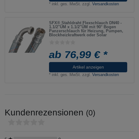
*
inkl. ges. MwSt.
zzgl.
Versandkosten
SFX® Stahldraht Flexschlauch DN40 -
1.1/2"ÜM x 1.1/2"ÜM mit 90° Bogen
Panzerschlauch für Heizung, Pumpen,
Blockheizkraftwerk oder Solar
ab 76,99 € *
Artikel anzeigen
*
inkl. ges. MwSt.
zzgl.
Versandkosten
Kundenrezensionen
(0)