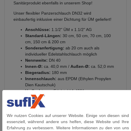
Sanitärprodukt ebenfalls in unserem Shop!
Unser flexibler Panzerschlauch DN32 wird
einbaufertig inklusive einer Dichtung für ÜM geliefert!
Anschlüsse:
1.1/2" ÜM x 1.1/2" AG
Standard-Längen:
30 cm, 50 cm, 70 cm, 100
cm, 150 cm & 200 cm
Sonderanfertigung:
ab 20 cm auch als
individueller Edelstahlschlauch möglich
Nennweite:
DN 40
Innen-Ø:
ca. 40,0 mm /
Außen-Ø:
ca. 52,0 mm
Biegeradius:
180 mm
Innenschlauch:
aus EPDM (Ethylen Propylen
Dien Kautschuk)
Umflechtung:
Edelstahl 1.4301
Anschlüsse:
aus vernickeltem Messing
Betriebsdruck:
bis 6 bar
Glycolgehalt bis 60°C
: 100%
Wir nutzen Cookies auf unserer Website. Einige von diesen sind
Glycolgehalt bis 95°C
: 50%
essenziell, während andere uns helfen, diese Website und Ihre
Ozonbeständigkeit:
gut
Erfahrung zu verbessern. Weitere Informationen zu den von uns
Temperaturbereich:
einsetzbar von - 20 °C bis