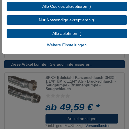
Beständigkeiten - geeignet:
Luft (bis 70°C)
Alle Cookies akzeptieren :)
(bedingt, da nur ölfreie Luft ), Leitungswasser
(Raumtemperatur), Kühlwasser mit
Nur Notwendige akzeptieren :(
Glykolbeimischung
WRAS-Zulassung
: vorhanden
Alle ablehnen :(
hochwertiger Edelstahl Panzerschlauch -
Made in Germany
Weitere Einstellungen
Diese Artikel könnten Sie auch interessieren:
SFX® Edelstahl Panzerschlauch DN32 -
1.1/4" ÜM x 1.1/4" AG - Druckschlauch -
Saugpumpe - Brunnenpumpe -
Saugschlauch
ab 49,59 € *
Artikel anzeigen
*
inkl. ges. MwSt.
zzgl.
Versandkosten