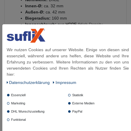
Innen-Ø:
ca. 32 mm
Außen-Ø:
ca. 42 mm
Biegeradius:
160 mm
Innenschlauch:
aus
HDPE
(
High Density
Polyethylen
)
Anschlüsse:
aus vernickeltem Messing
Umflechtung:
Edelstahl 1.4301
Presshülsen:
Aluminium
Wir nutzen Cookies auf unserer Website. Einige von diesen sind
Gewinde:
flachdichtendem Gewinde DIN 228 (G-
essenziell, während andere uns helfen, diese Website und Ihre
Gewinde)
Erfahrung zu verbessern. Weitere Informationen zu den von uns
Ozonbeständigkeit:
gut
verwendeten Cookies und Ihren Rechten als Nutzer finden Sie
Betriebsdruck:
bis 10 bar anwendbar
hier:
Temperaturbereich:
einsetzbar von -20°C bis
Daten­schutz­erklärung
Impressum
+90°C
(nach DVGW mit Pflichtangabe nur mit
70°C anzugeben)
Essenziell
Statistik
Beständigkeiten - nicht geeignet:
Heizöl (L,
Marketing
Externe Medien
EL), Dieselkraftstoff, Kerosin, Ottokraftstoff
(Raumtemperatur), Methanol, Ethanol
DHL Wunschzustellung
PayPal
(Raumtemperatur), Hydrauliköl (Mineralölbasis,
Funktional
Glycol Basis), Motorenöl - Schutzgas (CO²,
Argon, etc.), Säuren und Lauge