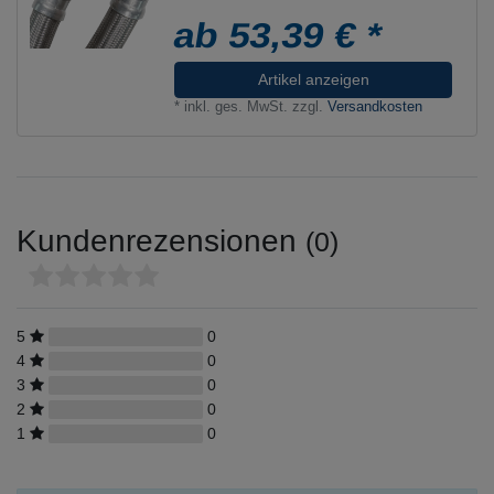
ab 53,39 € *
Artikel anzeigen
*
inkl. ges. MwSt.
zzgl.
Versandkosten
Kundenrezensionen
(0)
5
0
4
0
3
0
2
0
1
0