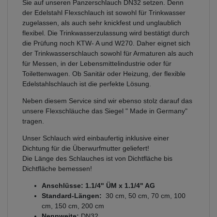
Sie auf unseren Panzerschlauch DN32 setzen. Denn
der Edelstahl Flexschlauch ist sowohl für Trinkwasser
zugelassen, als auch sehr knickfest und unglaublich
flexibel. Die Trinkwasserzulassung wird bestätigt durch
die Prüfung noch KTW- A und W270. Daher eignet sich
der Trinkwasserschlauch sowohl für Armaturen als auch
für Messen, in der Lebensmittelindustrie oder für
Toilettenwagen. Ob Sanitär oder Heizung, der flexible
Edelstahlschlauch ist die perfekte Lösung.
Neben diesem Service sind wir ebenso stolz darauf das
unsere Flexschläuche das Siegel " Made in Germany"
tragen.
Unser Schlauch wird einbaufertig inklusive einer
Dichtung für die Überwurfmutter geliefert!
Die Länge des Schlauches ist von Dichtfläche bis
Dichtfläche bemessen!
Anschlüsse: 1.1/4" ÜM x 1.1/4" AG
Standard-Längen:
30 cm, 50 cm, 70 cm, 100
cm, 150 cm, 200 cm
Nennweite:
DN32