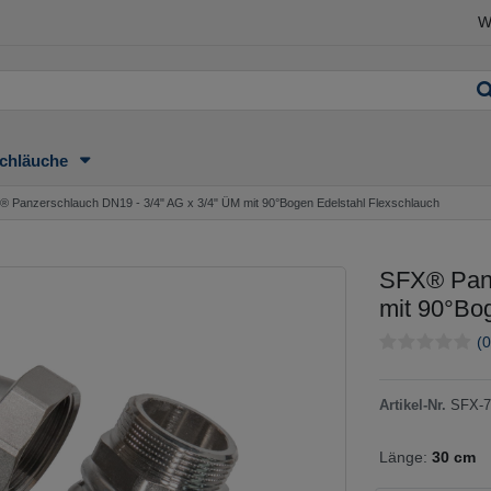
W
chläuche
® Panzerschlauch DN19 - 3/4" AG x 3/4" ÜM mit 90°Bogen Edelstahl Flexschlauch
SFX® Panz
mit 90°Bo
(0
Artikel-Nr.
SFX-7
Länge:
30 cm