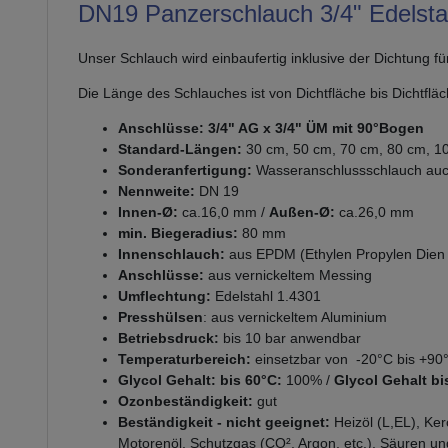
DN19 Panzerschlauch 3/4" Edelsta
Unser Schlauch wird einbaufertig inklusive der Dichtung für
Die Länge des Schlauches ist von Dichtfläche bis Dichtfläc
Anschlüsse: 3/4" AG x 3/4" ÜM mit 90°Bogen
Standard-Längen:
30 cm, 50 cm, 70 cm, 80 cm, 1
Sonderanfertigung:
Wasseranschlussschlauch auch 
Nennweite:
DN 19
Innen-Ø:
ca.16,0 mm /
Außen-Ø:
ca.26,0 mm
min. Biegeradius:
80 mm
Innenschlauch:
aus EPDM (Ethylen Propylen Dien
Anschlüsse:
aus vernickeltem Messing
Umflechtung:
Edelstahl 1.4301
Presshülsen
: aus vernickeltem Aluminium
Betriebsdruck:
bis 10 bar anwendbar
Temperaturbereich:
einsetzbar von -20°C bis +9
Glycol Gehalt: bis 60°C:
100% /
Glycol Gehalt bi
Ozonbeständigkeit:
gut
Beständigkeit - nicht geeignet:
Heizöl (L,EL), Ke
Motorenöl, Schutzgas (CO², Argon, etc.), Säuren 