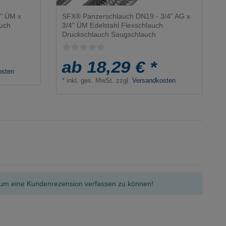
4" ÜM x
SFX® Panzerschlauch DN19 - 3/4" AG x
auch
3/4" ÜM Edelstahl Flexschlauch
Druckschlauch Saugschlauch
ab 18,29 € *
osten
*
inkl. ges. MwSt.
zzgl.
Versandkosten
n, um eine Kundenrezension verfassen zu können!