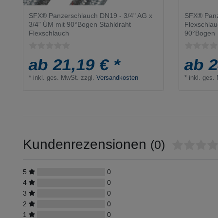
SFX® Panzerschlauch DN19 - 3/4" AG x
SFX® Panz
3/4" ÜM mit 90°Bogen Stahldraht
Flexschlau
Flexschlauch
90°Bogen
ab 21,19 € *
ab 2
*
inkl. ges. MwSt.
zzgl.
Versandkosten
*
inkl. ges.
Kundenrezensionen
(0)
5
0
4
0
3
0
2
0
1
0