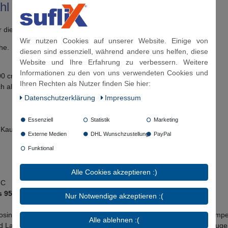
hl Flexschlauch mit einem
90° Bogen
 die Überwurfmutter geliefert!
Wir nutzen Cookies auf unserer Website. Einige von
he.
diesen sind essenziell, während andere uns helfen, diese
Website und Ihre Erfahrung zu verbessern. Weitere
Informationen zu den von uns verwendeten Cookies und
00 cm, 150 cm und 200 cm
Ihren Rechten als Nutzer finden Sie hier:
als individuell gefertigte Länge möglich
Daten­schutz­erklärung
Impressum
Essenziell
Statistik
Marketing
 Kautschuk)
Externe Medien
DHL Wunschzustellung
PayPal
Funktional
Alle Cookies akzeptieren :)
0°C
s 95°C:
50%
Nur Notwendige akzeptieren :(
rosin, Ottokraftstoff (Raumtemperatur), Methanol / Ethanol (Raumtempera
Alle ablehnen :(
und Laugen (abhängig von Typ und Konzentration der Säuren und Lauge