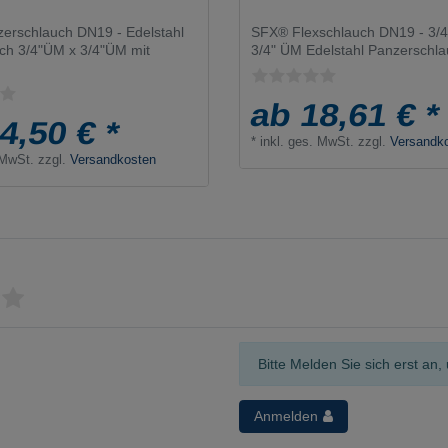
erschlauch DN19 - Edelstahl
SFX® Flexschlauch DN19 - 3/
ch 3/4"ÜM x 3/4"ÜM mit
3/4" ÜM Edelstahl Panzerschl
ab 18,61 € *
4,50 € *
*
inkl. ges. MwSt.
zzgl.
Versandk
 MwSt.
zzgl.
Versandkosten
Bitte Melden Sie sich erst a
Anmelden