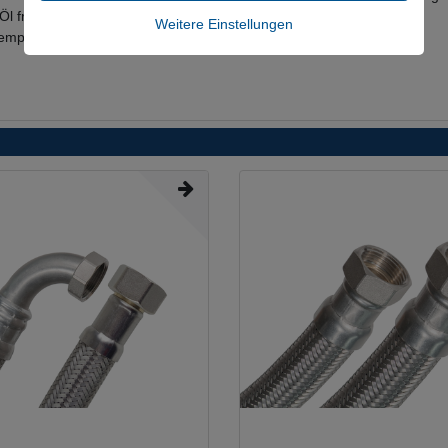
 Öl freie Luft und bis 70°C) und Kühlwasser mit Glykol Beimischung
Weitere Einstellungen
emperatur)