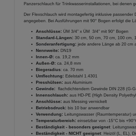
Panzerschlauch für Trinkwasserinstallationen, bei denen 
Der Flexschlauch wird montagefertig inklusive passender D
angegeben. Bei Ausführungen mit 90° Bogen erfolgt die L
Anschlüsse:
ÜM 3/4" x ÜM 3/4" mit 90° Bogen
Standard-Längen:
30 cm, 50 cm, 70 cm, 100 cm, 
Sonderanfertigung:
jede andere Länge ab 20 cm au
Nennweite:
DN19
Innen-Ø:
ca. 19,2 mm
Außen-Ø:
ca. 24,8 mm
Biegeradius
: ca. 70 mm
Umflechtung:
Edelstahl 1.4301
Presshülsen:
aus Aluminium
Gewinde:
flachdichtendem Gewinde DIN 228 (G-G
Innenschlauch:
aus HD-PE (High Density Polyethy
Anschlüsse:
aus Messing vernickelt
Betriebsdruck:
bis 10 bar anwendbar
Verwendung:
Leitungswasser (Raumtemperatur) un
Temperaturbereich:
einsetzbar von -15°C bis +90
Beständigkeit - besonders geeignet
: Leitungswa
Beständigkeit - NICHT geeignet
: Heizöl (L, EL), 