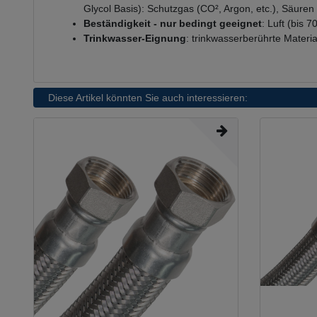
Glycol Basis): Schutzgas (CO², Argon, etc.), Säure
Beständigkeit - nur bedingt geeignet
: Luft (bis 7
Trinkwasser-Eignung
: trinkwasserberührte Mater
Diese Artikel könnten Sie auch interessieren: