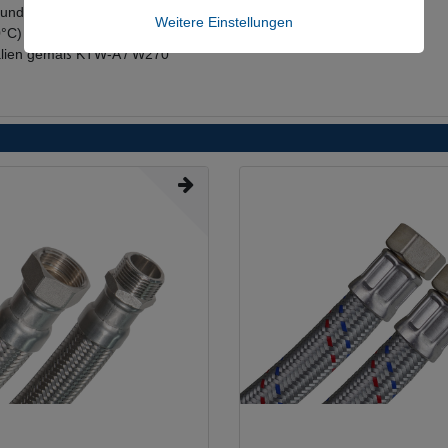
n und Laugen
Weitere Einstellungen
0°C)
ialien gemäß KTW-A / W270