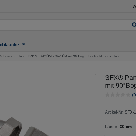
W
chläuche
® Panzerschlauch DN19 - 3/4" ÜM x 3/4" ÜM mit 90°Bogen Edelstahl Flexschlauch
SFX® Panz
mit 90°Bo
(0
Artikel-Nr.
SFX-1
Länge:
30 cm