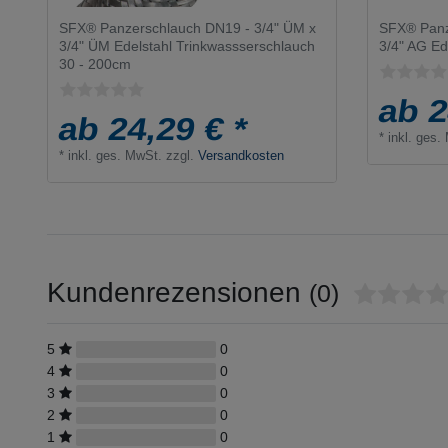
SFX® Panzerschlauch DN19 - 3/4" ÜM x
SFX® Panz
3/4" ÜM Edelstahl Trinkwassserschlauch
3/4" AG Ed
30 - 200cm
ab 2
ab 24,29 € *
*
inkl. ges.
*
inkl. ges. MwSt.
zzgl.
Versandkosten
Kundenrezensionen
(0)
5
0
4
0
3
0
2
0
1
0