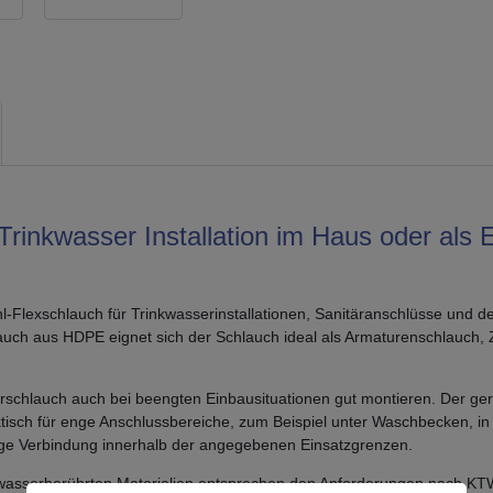
 Trinkwasser Installation im Haus oder als
ahl-Flexschlauch für Trinkwasserinstallationen, Sanitäranschlüsse und 
auch aus HDPE eignet sich der Schlauch ideal als Armaturenschlauch, 
erschlauch auch bei beengten Einbausituationen gut montieren. Der ger
sch für enge Anschlussbereiche, zum Beispiel unter Waschbecken, in 
ssige Verbindung innerhalb der angegebenen Einsatzgrenzen.
nkwasserberührten Materialien entsprechen den Anforderungen nach KT