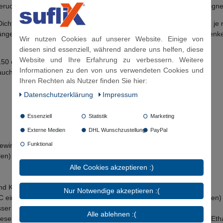
geruchs- und geschmacksneutrale Materialien sowie hygienisch geeignet
ichtungen für die Überwurfmutter geliefert. Die Schlauchlänge wird je
ängenangabe von der Dichtfläche bis zur Mitte des Radius; die Schenk
Wir nutzen Cookies auf unserer Website. Einige von
diesen sind essenziell, während andere uns helfen, diese
Website und Ihre Erfahrung zu verbessern. Weitere
150 cm, 200 cm
Informationen zu den von uns verwendeten Cookies und
ch als individuell gefertigte Länge möglich
Ihren Rechten als Nutzer finden Sie hier:
Daten­schutz­erklärung
Impressum
Essenziell
Statistik
Marketing
Externe Medien
DHL Wunschzustellung
PayPal
Funktional
ewinde)
len)
Alle Cookies akzeptieren :)
d Kühlwasser mit Glykol Beimischung (max. 50%)
Nur Notwendige akzeptieren :(
°C einsetzbar (nach DVGW mit Pflichtangabe nur mit 70°C anzugeben)
sser (Raumtemperatur), Kühlwasser mit Glykol Beimischung
Alle ablehnen :(
Dieselkraftstoff, Kerosin, Ottokraftstoff (Raumtemperatur), Methanol, E