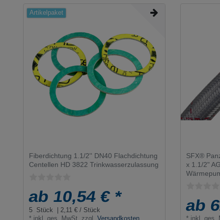
Artikelpaket
Fiberdichtung 1.1/2'' DN40 Flachdichtung
SFX® Panz
Centellen HD 3822 Trinkwasserzulassung
x 1.1/2" AG
Wärmepump
ab 10,54 € *
ab 6
5
Stück
| 2,11 € / Stück
*
inkl. ges. MwSt.
zzgl.
Versandkosten
*
inkl. ges.