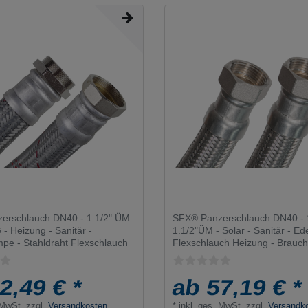
erschlauch DN40 - 1.1/2" ÜM
SFX® Panzerschlauch DN40 - 
 - Heizung - Sanitär -
1.1/2"ÜM - Solar - Sanitär - Ed
e - Stahldraht Flexschlauch
Flexschlauch Heizung - Brauc
2,49 € *
ab 57,19 € *
 MwSt.
zzgl.
Versandkosten
*
inkl. ges. MwSt.
zzgl.
Versandk