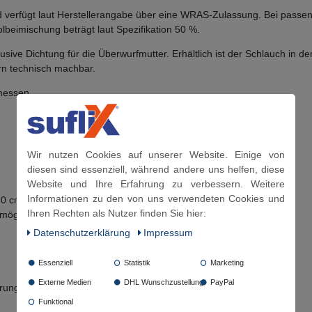
nd verfügt laut Herstellerangabe über eine WRAS-Zulassung. Bei pass
beimischung beträgt laut Spezifikation 50 %.
lusive Dichtung für die Überwurfmutter. Erhältlich ist der Schlauch in
rn technisch machbar.
messen.
Wir nutzen Cookies auf unserer Website. Einige von
diesen sind essenziell, während andere uns helfen, diese
Website und Ihre Erfahrung zu verbessern. Weitere
Informationen zu den von uns verwendeten Cookies und
50 cm und 200 cm
Ihren Rechten als Nutzer finden Sie hier:
 möglich, sofern technisch machbar
Daten­schutz­erklärung
Impressum
Essenziell
Statistik
Marketing
Externe Medien
DHL Wunschzustellung
PayPal
hrung
Funktional