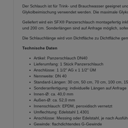
Der Schlauch ist für Trink- und Brauchwasser geeignet u
Glykolbeimischung verwendet werden. Die maximale Glykol
Geliefert wird ein SFX® Panzerschlauch montagefertig ink
und 200 cm. Sonderlängen sind auf Anfrage möglich, sofe
Die Schlauchlänge wird von Dichtfläche zu Dichtfläche ge
Technische Daten
Artikel: Panzerschlauch DN40
Lieferumfang: 1 Stück Panzerschlauch
Anschlüsse: 1 1/2" AG x 1 1/2" ÜM
Nennweite: DN 40
Standard-Längen: 30 cm, 50 cm, 70 cm, 100 cm, 1
Sonderanfertigung: individuelle Längen auf Anfrage
Innen-Ø: ca. 40,0 mm
Außen-Ø: ca. 52,0 mm
Innenschlauch: EPDM, peroxidisch vernetzt
Umflechtung: Edelstahl 1.4301
Anschlüsse: Messing oder Edelstahl, je nach Ausfü
Gewinde: flachdichtendes G-Gewinde