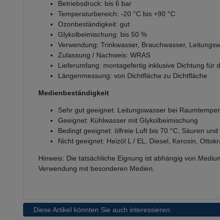
Betriebsdruck: bis 6 bar
Temperaturbereich: -20 °C bis +90 °C
Ozonbeständigkeit: gut
Glykolbeimischung: bis 50 %
Verwendung: Trinkwasser, Brauchwasser, Leitungsw
Zulassung / Nachweis: WRAS
Lieferumfang: montagefertig inklusive Dichtung für 
Längenmessung: von Dichtfläche zu Dichtfläche
Medienbeständigkeit
Sehr gut geeignet: Leitungswasser bei Raumtemper
Geeignet: Kühlwasser mit Glykolbeimischung
Bedingt geeignet: ölfreie Luft bis 70 °C, Säuren u
Nicht geeignet: Heizöl L / EL, Diesel, Kerosin, Otto
Hinweis: Die tatsächliche Eignung ist abhängig von Medium
Verwendung mit besonderen Medien.
Diese Artikel könnten Sie auch interessieren: