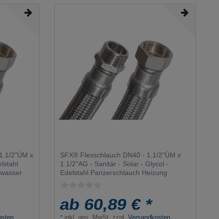
1.1/2"ÜM x
SFX® Flexschlauch DN40 - 1.1/2"ÜM x
elstahl
1.1/2"AG - Sanitär - Solar - Glycol -
hwasser
Edelstahl Panzerschlauch Heizung
ab 60,89 € *
osten
*
inkl. ges. MwSt.
zzgl.
Versandkosten