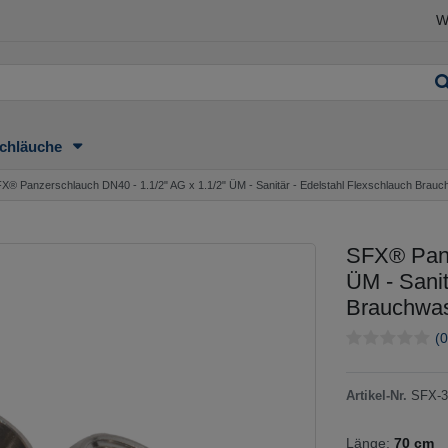
W
chläuche
X® Panzerschlauch DN40 - 1.1/2" AG x 1.1/2" ÜM - Sanitär - Edelstahl Flexschlauch Brau
SFX® Panz
ÜM - Sanit
Brauchwa
(0
Artikel-Nr.
SFX-3
Länge:
70 cm