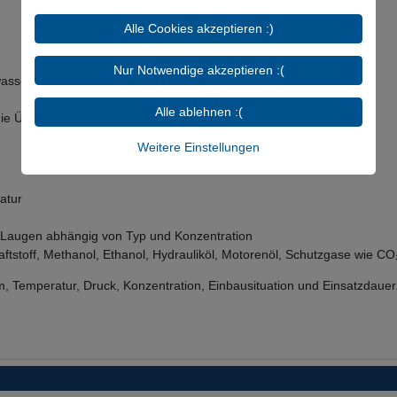
Alle Cookies akzeptieren :)
Nur Notwendige akzeptieren :(
asser bei Raumtemperatur, Kühlwasser mit Glykolbeimischung
Alle ablehnen :(
die Überwurfmutter
Weitere Einstellungen
atur
nd Laugen abhängig von Typ und Konzentration
kraftstoff, Methanol, Ethanol, Hydrauliköl, Motorenöl, Schutzgase wie C
, Temperatur, Druck, Konzentration, Einbausituation und Einsatzdauer.