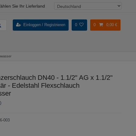
ählen Sie Ihr Lieferland
Einloggen / Registrieren
0
0
0,00 €
chwasser
erschlauch DN40 - 1.1/2" AG x 1.1/2"
är - Edelstahl Flexschlauch
sser
)
6-003