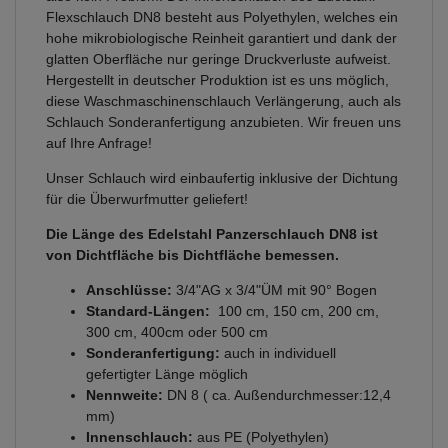
Flexschlauch DN8 besteht aus Polyethylen, welches ein
hohe mikrobiologische Reinheit garantiert und dank der
glatten Oberfläche nur geringe Druckverluste aufweist.
Hergestellt in deutscher Produktion ist es uns möglich,
diese Waschmaschinenschlauch Verlängerung, auch als
Schlauch Sonderanfertigung anzubieten. Wir freuen uns
auf Ihre Anfrage!
Unser Schlauch wird einbaufertig inklusive der Dichtung
für die Überwurfmutter geliefert!
Die Länge des Edelstahl Panzerschlauch DN8 ist
von Dichtfläche bis Dichtfläche bemessen.
Anschlüsse:
3/4"AG x 3/4"ÜM mit 90° Bogen
Standard-Längen:
100 cm, 150 cm, 200 cm,
300 cm, 400cm oder 500 cm
Sonderanfertigung:
auch in individuell
gefertigter Länge möglich
Nennweite:
DN 8 ( ca. Außendurchmesser:12,4
mm)
Innenschlauch:
aus PE (Polyethylen)