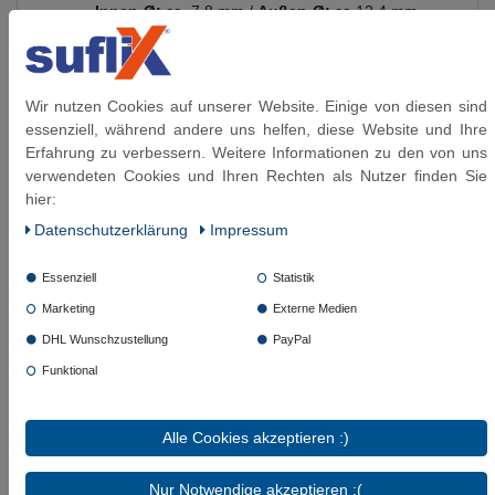
Innen-Ø:
ca. 7,8 mm /
Außen-Ø:
ca.12,4 mm
Biegeradius:
max. 25 mm
Anschlüsse:
aus vernickeltem Messing
Umflechtung und
Presshülsen aus:
Edelstahl
1.4301
Wir nutzen Cookies auf unserer Website. Einige von diesen sind
Gewinde:
flachdichtendem Gewinde DIN 228
essenziell, während andere uns helfen, diese Website und Ihre
(G-Gewinde)
Erfahrung zu verbessern. Weitere Informationen zu den von uns
Betriebsdruck:
bis 10 bar anwendbar
verwendeten Cookies und Ihren Rechten als Nutzer finden Sie
Verwendung für:
Leitungswasser
hier:
(Raumtemperatur) & Kühlwasser mit Glykol
Daten­schutz­erklärung
Impressum
Beimischung (max. 50%)
Temperaturbereich:
einsetzbar bis 90°C (nach
Essenziell
Statistik
DVGW mit Pflichtangabe nur mit 70°C
Marketing
Externe Medien
anzugeben)
Trinkwasser-Eignung: Schlauchleitung gemäß
DHL Wunschzustellung
PayPal
DVGW W 543, trinkwasserberührte Materialien
Funktional
gemäß KTW-A / W270
Alle Cookies akzeptieren :)
Diese Artikel könnten Sie auch interessieren:
Nur Notwendige akzeptieren :(