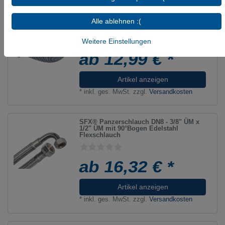
Spiral-Ablaufschlauch für
Alle ablehnen :(
Waschmaschine & Spülmaschine, in 6
Längen von 1m bis 3,5m
Weitere Einstellungen
ab 12,99 € *
Artikel anzeigen
*
inkl. ges. MwSt.
zzgl.
Versandkosten
SFX® Panzerschlauch DN8 - 3/8" ÜM x
1/2" ÜM mit 90°Bogen Edelstahl
Flexschlauch
ab 16,32 € *
Artikel anzeigen
*
inkl. ges. MwSt.
zzgl.
Versandkosten