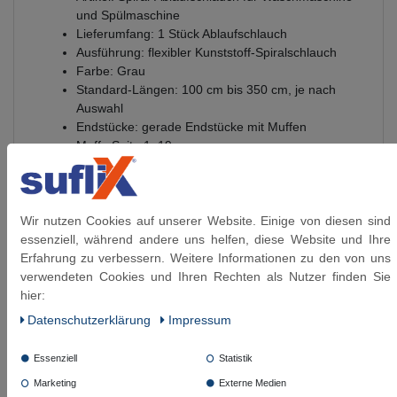
und Spülmaschine
Lieferumfang: 1 Stück Ablaufschlauch
Ausführung: flexibler Kunststoff-Spiralschlauch
Farbe: Grau
Standard-Längen: 100 cm bis 350 cm, je nach
Auswahl
Endstücke: gerade Endstücke mit Muffen
Muffe Seite 1: 19 mm
Muffe Seite 2: 22 mm
Zubehör: inklusive Kunststoff-Aufhängebügel
Verwendung: Wasserablauf für Waschmaschine,
Spülmaschine und passende Geräte
Wir nutzen Cookies auf unserer Website. Einige von diesen sind
Verpackung: einzeln verpackt im Polybeutel
essenziell, während andere uns helfen, diese Website und Ihre
Erfahrung zu verbessern. Weitere Informationen zu den von uns
Hinweis: Bitte vor dem Einbau prüfen, ob Länge,
verwendeten Cookies und Ihren Rechten als Nutzer finden Sie
Muffengröße und Anschlussart zum vorhandenen
hier:
Geräte- oder Ablaufanschluss passen.
Daten­schutz­erklärung
Impressum
Essenziell
Statistik
Diese Artikel könnten Sie auch interessieren:
Marketing
Externe Medien