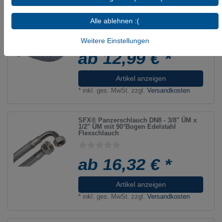
Spiral-Ablaufschlauch für
Alle ablehnen :(
Waschmaschine & Spülmaschine, in 6
Längen von 1m bis 3,5m
Weitere Einstellungen
ab 12,99 € *
Artikel anzeigen
*
inkl. ges. MwSt.
zzgl.
Versandkosten
SFX® Panzerschlauch DN8 - 3/8" ÜM x
1/2" ÜM mit 90°Bogen Edelstahl
Flexschlauch
ab 16,32 € *
Artikel anzeigen
*
inkl. ges. MwSt.
zzgl.
Versandkosten