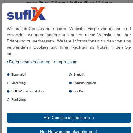
Innen-Ø:
ca. 7,8 mm /
Außen-Ø:
ca.12,4 mm
Biegeradius:
max. 25 mm
Anschlüsse:
aus vernickeltem Messing
Umflechtung und
Presshülsen aus:
Edelstahl
1.4301
Wir nutzen Cookies auf unserer Website. Einige von diesen sind
Gewinde:
flachdichtendem Gewinde DIN 228
essenziell, während andere uns helfen, diese Website und Ihre
(G-Gewinde)
Erfahrung zu verbessern. Weitere Informationen zu den von uns
Betriebsdruck:
bis 10 bar anwendbar
verwendeten Cookies und Ihren Rechten als Nutzer finden Sie
Verwendung für:
Leitungswasser
hier:
(Raumtemperatur) & Kühlwasser mit Glykol
Daten­schutz­erklärung
Impressum
Beimischung (max. 50%)
Temperaturbereich:
einsetzbar bis 90°C (nach
Essenziell
Statistik
DVGW mit Pflichtangabe nur mit 70°C
Marketing
Externe Medien
anzugeben)
Trinkwasser-Eignung: Schlauchleitung gemäß
DHL Wunschzustellung
PayPal
DVGW W 543, trinkwasserberührte Materialien
Funktional
gemäß KTW-A / W270
Alle Cookies akzeptieren :)
Diese Artikel könnten Sie auch interessieren:
Nur Notwendige akzeptieren :(