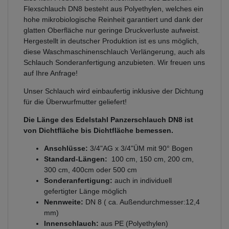
Flexschlauch DN8 besteht aus Polyethylen, welches ein
hohe mikrobiologische Reinheit garantiert und dank der
glatten Oberfläche nur geringe Druckverluste aufweist.
Hergestellt in deutscher Produktion ist es uns möglich,
diese Waschmaschinenschlauch Verlängerung, auch als
Schlauch Sonderanfertigung anzubieten. Wir freuen uns
auf Ihre Anfrage!
Unser Schlauch wird einbaufertig inklusive der Dichtung
für die Überwurfmutter geliefert!
Die Länge des Edelstahl Panzerschlauch DN8 ist
von Dichtfläche bis Dichtfläche bemessen.
Anschlüsse:
3/4"AG x 3/4"ÜM mit 90° Bogen
Standard-Längen:
100 cm, 150 cm, 200 cm,
300 cm, 400cm oder 500 cm
Sonderanfertigung:
auch in individuell
gefertigter Länge möglich
Nennweite:
DN 8 ( ca. Außendurchmesser:12,4
mm)
Innenschlauch:
aus PE (Polyethylen)