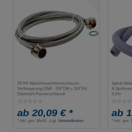
SFX® Waschmaschinenschlauch
Spiral-Abl
Verlängerung DN8 - 3/4"ÜM x 3/4"AG
& Spülmasc
Edelstahl Panzerschlauch
3,5m
ab 20,09 € *
ab 1
*
inkl. ges. MwSt.
zzgl.
Versandkosten
*
inkl. ges.