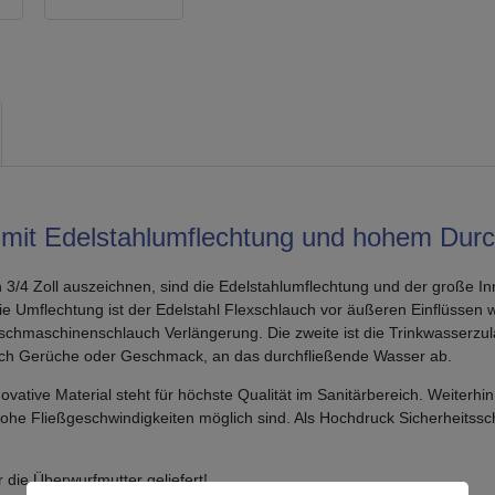
mit Edelstahlumflechtung und hohem Durc
3/4 Zoll auszeichnen, sind die Edelstahlumflechtung und der große 
ie Umflechtung ist der Edelstahl Flexschlauch vor äußeren Einflüssen 
Waschmaschinenschlauch Verlängerung. Die zweite ist die Trinkwasser
och Gerüche oder Geschmack, an das durchfließende Wasser ab.
vative Material steht für höchste Qualität im Sanitärbereich. Weiterh
e Fließgeschwindigkeiten möglich sind. Als Hochdruck Sicherheitssch
 die Überwurfmutter geliefert!