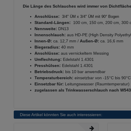
Die Länge des Schlauches wird immer von Dichtfläche
Anschlüsse:
3/4" ÜM x 3/4" ÜM mit 90° Bogen
Standard-Längen:
100 cm, 150 cm, 200 cm, 300 
Nennweite:
DN13
Innenschlauch:
aus HD-PE (High Density Polyethy
Innen-Ø:
ca. 12,7 mm /
Außen-Ø:
ca. 16,6 mm
Biegeradius:
40 mm
Anschlüsse:
aus vernickeltem Messing
Umflechtung:
Edelstahl 1.4301
Presshülsen:
Edelstahl 1.4301
Betriebsdruck:
bis 10 bar anwendbar
Temperaturbereich:
einsetzbar von -15°C bis 90°
Einsetzbar für:
Leitungswasser (Raumtemperatur) 
zugelassen als Trinkwasserschlauch nach W54
Diese Artikel könnten Sie auch interessieren: