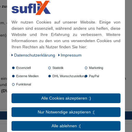
 zur Dichtfläche gemessen!
Wir nutzen Cookies auf unserer Website. Einige von
cm, 400 cm, 500 cm
diesen sind essenziell, während andere uns helfen, diese
Website und Ihre Erfahrung zu verbessern. Weitere
len)
Informationen zu den von uns verwendeten Cookies und
Ihren Rechten als Nutzer finden Sie hier:
Daten­schutz­erklärung
Impressum
Essenziell
Statistik
Marketing
Externe Medien
DHL Wunschzustellung
PayPal
C einsetzbar (nach DVGW mit Pflichtangabe nur mit 70°C anzugeben
und Kühlwasser mit Glykolbeimischung (max. 50%)
Funktional
3 (DVGW), KTW A (UBA), W270 (DVGW)
Alle Cookies akzeptieren :)
Nur Notwendige akzeptieren :(
Alle ablehnen :(