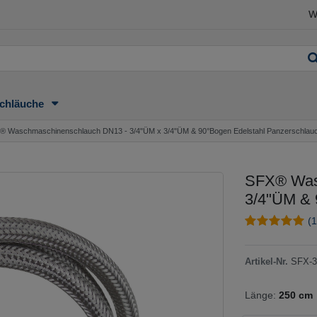
W
chläuche
® Waschmaschinenschlauch DN13 - 3/4"ÜM x 3/4"ÜM & 90°Bogen Edelstahl Panzerschlau
SFX® Was
3/4"ÜM & 
(1
Artikel-Nr.
SFX-3
Länge:
250 cm