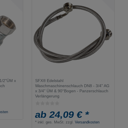
1/2"ÜM x
SFX® Edelstahl
uch
Waschmaschinenschlauch DN8 - 3/4" AG
x 3/4" ÜM & 90°Bogen - Panzerschlauch
Verlängerung
ab 24,09 € *
osten
*
inkl. ges. MwSt.
zzgl.
Versandkosten