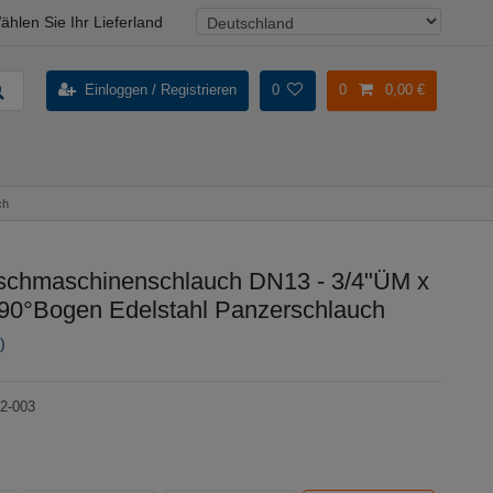
ählen Sie Ihr Lieferland
Einloggen / Registrieren
0
0
0,00 €
ch
chmaschinenschlauch DN13 - 3/4"ÜM x
90°Bogen Edelstahl Panzerschlauch
)
2-003