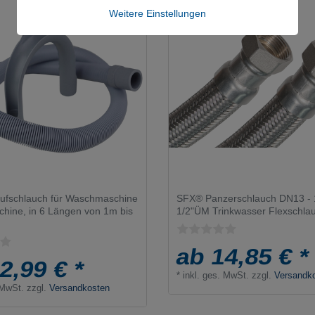
Weitere Einstellungen
aufschlauch für Waschmaschine
SFX® Panzerschlauch DN13 - 
hine, in 6 Längen von 1m bis
1/2"ÜM Trinkwasser Flexschla
ab 14,85 € *
2,99 € *
*
inkl. ges. MwSt.
zzgl.
Versandk
 MwSt.
zzgl.
Versandkosten