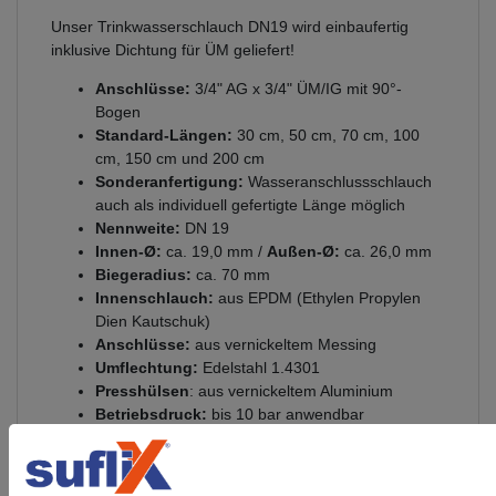
Unser Trinkwasserschlauch DN19 wird einbaufertig
inklusive Dichtung für ÜM geliefert!
Anschlüsse:
3/4" AG x 3/4" ÜM/IG mit 90°-
Bogen
Standard-Längen:
30 cm, 50 cm, 70 cm, 100
cm, 150 cm und 200 cm
Sonderanfertigung:
Wasseranschlussschlauch
auch als individuell gefertigte Länge möglich
Nennweite:
DN 19
Innen-Ø:
ca. 19,0 mm /
Außen-Ø:
ca. 26,0 mm
Biegeradius:
ca. 70 mm
Innenschlauch:
aus EPDM (Ethylen Propylen
Dien Kautschuk)
Anschlüsse:
aus vernickeltem Messing
Umflechtung:
Edelstahl 1.4301
Presshülsen
: aus vernickeltem Aluminium
Betriebsdruck:
bis 10 bar anwendbar
Temperaturbereich:
einsetzbar von -20°C bis
+90°C
Ozonbeständigkeit:
gut