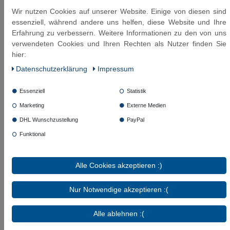
Glykolbeimischung bis:
50%
Wir nutzen Cookies auf unserer Website. Einige von diesen sind
Beständigkeit - nicht geeignet:
Heizöl (L,EL),
essenziell, während andere uns helfen, diese Website und Ihre
Kerosin, Ottokraftstoff (Raumtemperatur),
Erfahrung zu verbessern. Weitere Informationen zu den von uns
Methanol / Ethanol (Raumtemperatur),
verwendeten Cookies und Ihren Rechten als Nutzer finden Sie
Hydrauliköl (Mineralölbasis, Glycol Basis),
hier:
Motorenöl, Schutzgas (CO², Argon, etc.)
Daten­schutz­erklärung
Impressum
Beständigkeit - nur beding geeignet:
Luft (nur
in öl freie Luft und bis 70°C), Säuren und Laugen
(abhängig von Typ und Konzentration der Säuren
Essenziell
Statistik
und Laugen)
Marketing
Externe Medien
Beständigkeit - geeignet:
Leitungswasser
DHL Wunschzustellung
PayPal
(Raumtemperatur) und Kühlwasser mit Glykol
Beimischung (max.50%)
Funktional
Zulassung:
WRAS
aus deutscher Produktion - Made in Germany!
Alle Cookies akzeptieren :)
Die Länge des Wärmepumpenschlauch DN19 ist von
Dichtfläche bis zur Mitte des Bogenradius bemessen.
Nur Notwendige akzeptieren :(
Alle ablehnen :(
Diese Artikel könnten Sie auch interessieren: