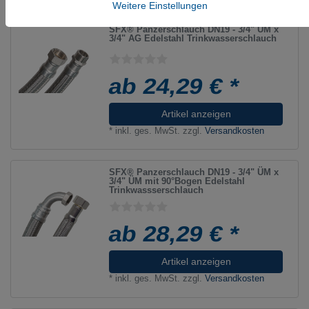
Weitere Einstellungen
SFX® Panzerschlauch DN19 - 3/4" ÜM x
3/4" AG Edelstahl Trinkwasserschlauch
ab 24,29 € *
Artikel anzeigen
*
inkl. ges. MwSt.
zzgl.
Versandkosten
SFX® Panzerschlauch DN19 - 3/4" ÜM x
3/4" ÜM mit 90°Bogen Edelstahl
Trinkwassserschlauch
ab 28,29 € *
Artikel anzeigen
*
inkl. ges. MwSt.
zzgl.
Versandkosten