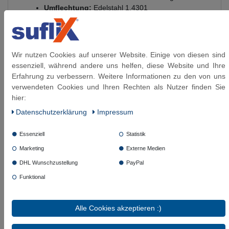
Umflechtung:
Edelstahl 1.4301
Presshülsen:
Aluminium
Gewinde:
flachdichtendem Gewinde DIN 228 (G-
Gewinde)
Ozonbeständigkeit:
gut
Wir nutzen Cookies auf unserer Website. Einige von diesen sind
Glykolbeimischung bis 95 °C:
50%
essenziell, während andere uns helfen, diese Website und Ihre
Glykolbeimischung bis 60 °C:
100%
Erfahrung zu verbessern. Weitere Informationen zu den von uns
Betriebsdruck:
bis 6 bar anwendbar
verwendeten Cookies und Ihren Rechten als Nutzer finden Sie
Temperaturbereich:
einsetzbar von -20°C bis
hier:
+90°C
Daten­schutz­erklärung
Impressum
Beständigkeiten - nicht geeignet:
Heizöl (L,
EL), Dieselkrafstoff, Kerosin, Ottokraftstoff
Essenziell
Statistik
(Raumtemperatur), Methanol, Ethanol
(Raumtemperatur), Hydrauliköl (Mineralölbasis,
Marketing
Externe Medien
Glycol Basis), Motorenöl - Schutzgas (CO²,
DHL Wunschzustellung
PayPal
Argon, etc.), Säuren und Lauge
Funktional
Beständigkeiten - geeignet:
Luft (bis 70°C)
(bedingt, da nur ölfreie Luft ), Leitungswasser
(Raumtemperatur), Kühlwasser mit
Alle Cookies akzeptieren :)
Glykolbeimischung
Zulassungen:
WRAS