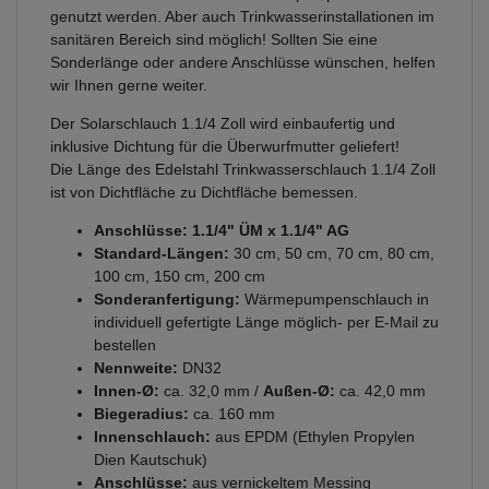
genutzt werden. Aber auch Trinkwasserinstallationen im
sanitären Bereich sind möglich! Sollten Sie eine
Sonderlänge oder andere Anschlüsse wünschen, helfen
wir Ihnen gerne weiter.
Der Solarschlauch 1.1/4 Zoll wird einbaufertig und
inklusive Dichtung für die Überwurfmutter geliefert!
Die Länge des Edelstahl Trinkwasserschlauch 1.1/4 Zoll
ist von Dichtfläche zu Dichtfläche bemessen.
Anschlüsse: 1.1/4" ÜM x 1.1/4" AG
Standard-Längen:
30 cm, 50 cm, 70 cm, 80 cm,
100 cm, 150 cm, 200 cm
Sonderanfertigung:
Wärmepumpenschlauch in
individuell gefertigte Länge möglich- per E-Mail zu
bestellen
Nennweite:
DN32
Innen-Ø:
ca. 32,0 mm /
Außen-Ø:
ca. 42,0 mm
Biegeradius:
ca. 160 mm
Innenschlauch:
aus EPDM (Ethylen Propylen
Dien Kautschuk)
Anschlüsse:
aus vernickeltem Messing