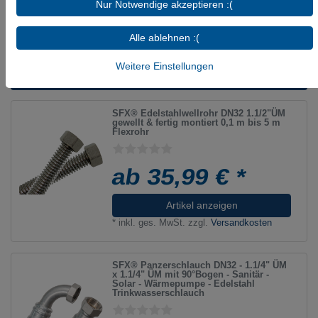
Nur Notwendige akzeptieren :(
hochwertiger Edelstahl Panzerschlauch -
Made in Germany
Alle ablehnen :(
Weitere Einstellungen
Diese Artikel könnten Sie auch interessieren:
SFX® Edelstahlwellrohr DN32 1.1/2"ÜM
gewellt & fertig montiert 0,1 m bis 5 m
Flexrohr
ab 35,99 € *
Artikel anzeigen
*
inkl. ges. MwSt.
zzgl.
Versandkosten
SFX® Panzerschlauch DN32 - 1.1/4" ÜM
x 1.1/4" ÜM mit 90°Bogen - Sanitär -
Solar - Wärmepumpe - Edelstahl
Trinkwasserschlauch