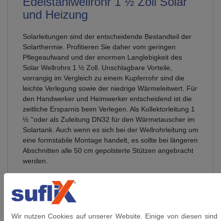
Edelstahlwellrohr 1 ½ Zoll Solar
und Heizung
Solarleitungen sind der entscheidende Bestandteil der
Solarthermie. Profitieren Sie daher vom geringen
Pflegeaufwand und der enormen Langlebigkeit des
Solar Wellrohrs 1 ½ Zoll. Unschlagbare Vorteile,
vorrangig im Vergleich zu einem Kupferrohr sind die
leichte Verlegung sowie der niedrige Wärmeleitwert. Für
den Handwerker und Heimwerker entscheidend ist die
zeitliche Ersparnis beim Verlegen. Als Kollektorleitung 1
½ ''oder als Zuleitung DN32 für den Wärmetauscher im
Solartank. Auch wenn es sich bei der Wellrohrleitung um
eine formstabile Montage handelt, es sollte bei längeren
Abschnitten alle 50 cm gepolsterte Stützen angebracht
werden.
Nennweite
: DN 32
Verschraubung
: beidseitig 1
1/2 Zoll Überwurfmutter inkl. Dichtungen
Wir nutzen Cookies auf unserer Website. Einige von diesen sind
Werkstoff Wellrohr
: Edelstahl 1.4404 (AISI 316L,