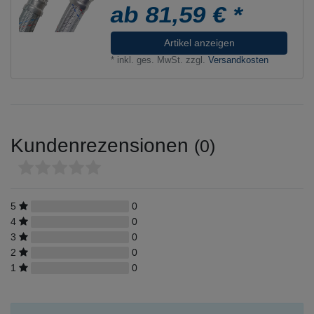
ab 81,59 € *
Artikel anzeigen
*
inkl. ges. MwSt.
zzgl.
Versandkosten
Kundenrezensionen
(0)
5
0
4
0
3
0
2
0
1
0