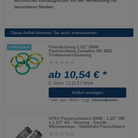
technischen Einsatzgrenzen vor der Verwendung mit
besonderen Medien.
Diese Artikel könnten Sie auch interessieren:
Fiberdichtung 1.1/2'' DN40
Artikelpaket
Flachdichtung Centellen HD 3822
Trinkwasserzulassung
ab 10,54 € *
5
Stück
| 2,11 € / Stück
Artikel anzeigen
*
inkl. ges. MwSt.
zzgl.
Versandkosten
SFX® Panzerschlauch DN40 - 1.1/2" ÜM
x 1.1/2" AG - Heizung - Sanitär -
Wärmepumpe - Stahldraht Flexschlauch