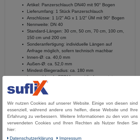
Artikel: Panzerschlauch DN40 mit 90° Bogen
Lieferumfang: 1 Stück Panzerschlauch
Anschlüsse: 1 1/2" AG x 1 1/2" ÜM mit 90° Bogen
Nennweite: DN 40
Standard-Längen: 30 cm, 50 cm, 70 cm, 100 cm,
150 cm und 200 cm
Sonderanfertigung: individuelle Längen auf
Anfrage möglich, sofern technisch machbar
Innen-Ø: ca. 40,0 mm
Außen-Ø: ca. 52,0 mm
Mindest-Biegeradius: ca. 180 mm
Innenschlauch: EPDM, peroxidisch vernetzt
Umflechtung: Edelstahl 1.4301
Anschlüsse: Messing oder Edelstahl, je nach
Ausführung
Wir nutzen Cookies auf unserer Website. Einige von diesen sind
Gewinde: flachdichtendes G-Gewinde
essenziell, während andere uns helfen, diese Website und Ihre
Betriebsdruck: bis 6 bar
Erfahrung zu verbessern. Weitere Informationen zu den von uns
Temperaturbereich: -20 °C bis +90 °C
verwendeten Cookies und Ihren Rechten als Nutzer finden Sie
Ozonbeständigkeit: gut
hier:
Glykolbeimischung: bis 50 %
Verwendung: Trinkwasser, Brauchwasser,
Daten­schutz­erklärung
Impressum