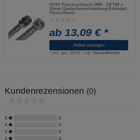
SFX® Panzerschlauch DN8 - 3/8"ÜM x
10mm Quetschverschraubung Edelstahl
Flexschlauch
ab 13,09 € *
Artikel anzeigen
*
inkl. ges. MwSt.
zzgl.
Versandkosten
Kundenrezensionen
(0)
5
0
4
0
3
0
2
0