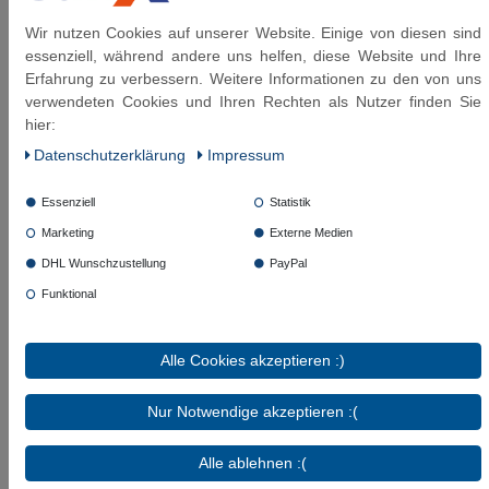
Wir nutzen Cookies auf unserer Website. Einige von diesen sind
essenziell, während andere uns helfen, diese Website und Ihre
Erfahrung zu verbessern. Weitere Informationen zu den von uns
verwendeten Cookies und Ihren Rechten als Nutzer finden Sie
Diese Artikel könnten Sie auch interessieren:
hier:
Daten­schutz­erklärung
Impressum
SFX® Waschmaschinenschlauch
Verlängerung DN8 - 3/4"ÜM x 3/4"AG
Edelstahl Panzerschlauch
Essenziell
Statistik
Marketing
Externe Medien
ab 20,09 € *
DHL Wunschzustellung
PayPal
Funktional
Artikel anzeigen
*
inkl. ges. MwSt.
zzgl.
Versandkosten
Alle Cookies akzeptieren :)
SFX® Panzerschlauch DN8 1/2"ÜM x
Nur Notwendige akzeptieren :(
3/4"ÜM mit 90° Bogen Edelstahl
Flexschlauch
Alle ablehnen :(