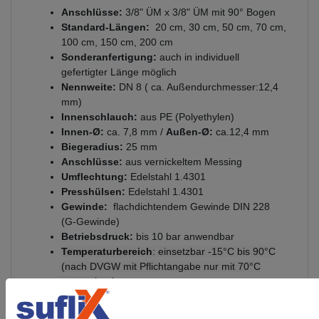
Anschlüsse:
3/8" ÜM x 3/8" ÜM mit 90° Bogen
Standard-Längen:
20 cm, 30 cm, 50 cm, 70 cm,
100 cm, 150 cm, 200 cm
Sonderanfertigung:
auch in individuell
gefertigter Länge möglich
Nennweite:
DN 8 ( ca. Außendurchmesser:12,4
mm)
Innenschlauch:
aus PE (Polyethylen)
Innen-Ø:
ca. 7,8 mm /
Außen-Ø:
ca.12,4 mm
Biegeradius:
25 mm
Anschlüsse:
aus vernickeltem Messing
Umflechtung:
Edelstahl 1.4301
Presshülsen:
Edelstahl 1.4301
Gewinde:
flachdichtendem Gewinde DIN 228
(G-Gewinde)
Betriebsdruck:
bis 10 bar anwendbar
Temperaturbereich
: einsetzbar -15
°C
bis 90°C
(nach DVGW mit Pflichtangabe nur mit 70°C
anzugeben)
Zertifizierungen:
W543 (DVGW), KTW A (UBA),
W270 (DVGW)