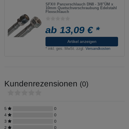
SFX® Panzerschlauch DN8 - 3/8"ÜM x
10mm Quetschverschraubung Edelstahl
Flexschlauch
ab 13,09 € *
Artikel anzeigen
*
inkl. ges. MwSt.
zzgl.
Versandkosten
Kundenrezensionen
(0)
5
0
4
0
3
0
2
0