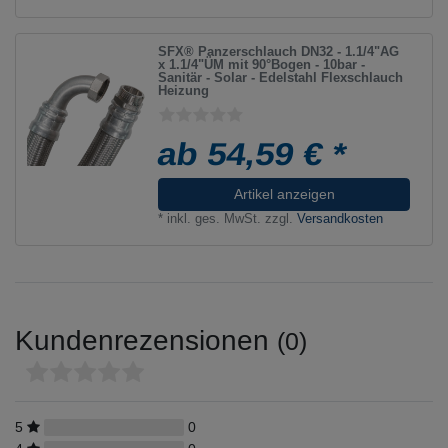
SFX® Panzerschlauch DN32 - 1.1/4"AG
x 1.1/4"ÜM mit 90°Bogen - 10bar -
Sanitär - Solar - Edelstahl Flexschlauch
Heizung
ab 54,59 € *
Artikel anzeigen
*
inkl. ges. MwSt.
zzgl.
Versandkosten
Kundenrezensionen
(0)
5
0