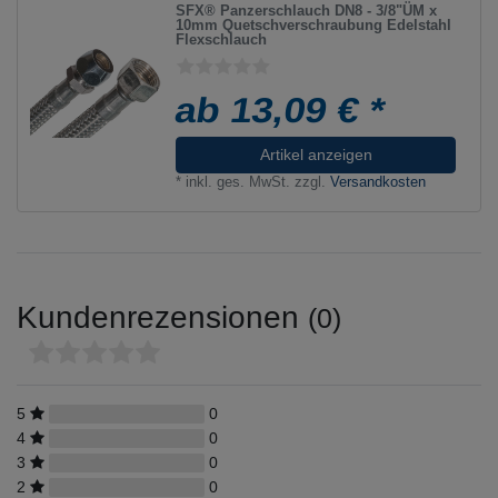
SFX® Panzerschlauch DN8 - 3/8"ÜM x
10mm Quetschverschraubung Edelstahl
Flexschlauch
ab 13,09 € *
Artikel anzeigen
*
inkl. ges. MwSt.
zzgl.
Versandkosten
Kundenrezensionen
(0)
5
0
4
0
3
0
2
0