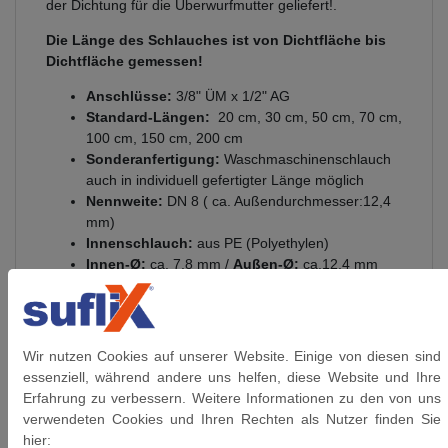
der Dichtung für die Überwurfmutter geliefert!.
Die Länge des Schlauches ist von Dichtfläche bis
Dichtfläche gemessen!
Anschlüsse:
3/8" ÜM x 1/2" AG
Standard-Längen:
20 cm, 30 cm, 50 cm, 70 cm,
100 cm, 150 cm, 200 cm
Sonderanfertigung:
Waschmaschinenschlauch
auch in individuell gefertigter Länge möglich
Nennweite:
DN 8 ( ca. Außendurchmesser:12,4
mm)
Innenschlauch:
aus PE (Polyethylen)
Innen-Ø:
ca. 7,8 mm /
Außen-Ø:
ca.12,4 mm
Biegeradius:
25 mm
Anschlüsse:
aus vernickeltem Messing
Umflechtung:
Edelstahl 1.4301
Presshülsen:
Edelstahl 1.4301
Wir nutzen Cookies auf unserer Website. Einige von diesen sind
Gewinde:
flachdichtendem Gewinde DIN 228
essenziell, während andere uns helfen, diese Website und Ihre
(G-Gewinde)
Erfahrung zu verbessern. Weitere Informationen zu den von uns
Betriebsdruck:
bis 10 bar anwendbar
verwendeten Cookies und Ihren Rechten als Nutzer finden Sie
Verwendung für:
Leitungswasser
hier: