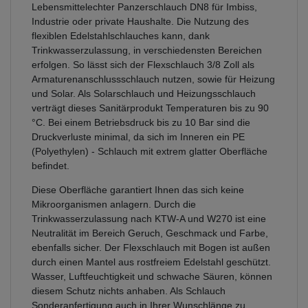
Lebensmittelechter Panzerschlauch DN8 für Imbiss,
Industrie oder private Haushalte. Die Nutzung des
flexiblen Edelstahlschlauches kann, dank
Trinkwasserzulassung, in verschiedensten Bereichen
erfolgen. So lässt sich der Flexschlauch 3/8 Zoll als
Armaturenanschlussschlauch nutzen, sowie für Heizung
und Solar. Als Solarschlauch und Heizungsschlauch
verträgt dieses Sanitärprodukt Temperaturen bis zu 90
°C. Bei einem Betriebsdruck bis zu 10 Bar sind die
Druckverluste minimal, da sich im Inneren ein PE
(Polyethylen) - Schlauch mit extrem glatter Oberfläche
befindet.
Diese Oberfläche garantiert Ihnen das sich keine
Mikroorganismen anlagern. Durch die
Trinkwasserzulassung nach KTW-A und W270 ist eine
Neutralität im Bereich Geruch, Geschmack und Farbe,
ebenfalls sicher. Der Flexschlauch mit Bogen ist außen
durch einen Mantel aus rostfreiem Edelstahl geschützt.
Wasser, Luftfeuchtigkeit und schwache Säuren, können
diesem Schutz nichts anhaben. Als Schlauch
Sonderanfertigung auch in Ihrer Wunschlänge zu