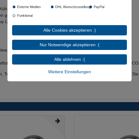
Externe Medien
DHL Wunschzustellung
PayPal
Kühlwasser mit Glykolbeimischung
ialien gemäß DVGW W543, KTW-A und W270
Funktional
die Überwurfmutter
Alle Cookies akzeptieren :)
Nur Notwendige akzeptieren :(
lwasser mit Glykolbeimischung
Alle ablehnen :(
okraftstoff, Methanol, Ethanol, Hydrauliköl, Motorenöl, Schutzgase wie
Weitere Einstellungen
m, Temperatur, Druck, Konzentration und Einsatzdauer. Bitte prüfen Si