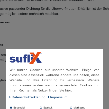
gnete Materialien im Kontakt mit Trinkwasser erforderlich sind.
usive passender Dichtung für die Überwurfmutter. Erhältlich ist der S
ge möglich, sofern technisch machbar.
messen.
ng
0 cm, 150 cm und 200 cm
 möglich, sofern technisch machbar
Wir nutzen Cookies auf unserer Website. Einige von
diesen sind essenziell, während andere uns helfen, diese
Website und Ihre Erfahrung zu verbessern. Weitere
ylen
Informationen zu den von uns verwendeten Cookies und
Ihren Rechten als Nutzer finden Sie hier:
Daten­schutz­erklärung
Impressum
Essenziell
Statistik
Marketing