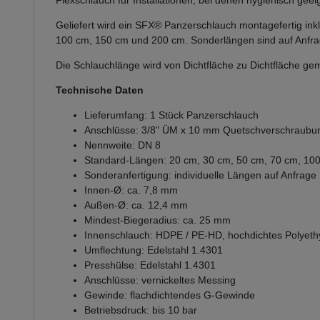
Flexschlauch für Installationen, bei denen hygienisch geei
Geliefert wird ein SFX® Panzerschlauch montagefertig inkl
100 cm, 150 cm und 200 cm. Sonderlängen sind auf Anfra
Die Schlauchlänge wird von Dichtfläche zu Dichtfläche ge
Technische Daten
Lieferumfang: 1 Stück Panzerschlauch
Anschlüsse: 3/8" ÜM x 10 mm Quetschverschraubu
Nennweite: DN 8
Standard-Längen: 20 cm, 30 cm, 50 cm, 70 cm, 10
Sonderanfertigung: individuelle Längen auf Anfrage
Innen-Ø: ca. 7,8 mm
Außen-Ø: ca. 12,4 mm
Mindest-Biegeradius: ca. 25 mm
Innenschlauch: HDPE / PE-HD, hochdichtes Polyeth
Umflechtung: Edelstahl 1.4301
Presshülse: Edelstahl 1.4301
Anschlüsse: vernickeltes Messing
Gewinde: flachdichtendes G-Gewinde
Betriebsdruck: bis 10 bar