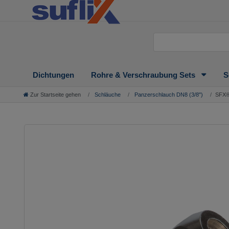
Dichtungen
Rohre & Verschraubung Sets
S
Zur Startseite gehen
Schläuche
Panzerschlauch DN8 (3/8")
SFX®