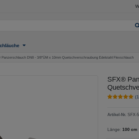
W
chläuche
 Panzerschlauch DN8 - 3/8"ÜM x 10mm Quetschverschraubung Edelstahl Flexschlauch
SFX® Pan
Quetschve
(1
Artikel-Nr.
SFX-5
Länge:
100 cm