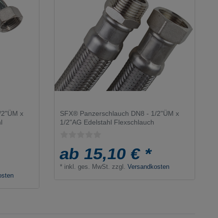
/2"ÜM x
SFX® Panzerschlauch DN8 - 1/2"ÜM x
l
1/2"AG Edelstahl Flexschlauch
ab 15,10 € *
*
inkl. ges. MwSt.
zzgl.
Versandkosten
osten