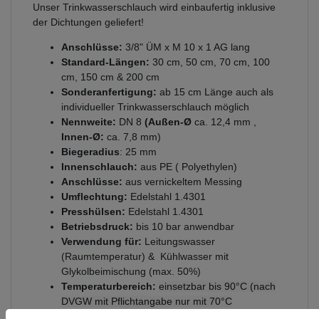
Unser Trinkwasserschlauch wird einbaufertig inklusive
der Dichtungen geliefert!
Anschlüsse:
3/8" ÜM x M 10 x 1 AG lang
Standard-Längen:
30 cm, 50 cm, 70 cm, 100
cm, 150 cm & 200 cm
Sonderanfertigung:
ab 15 cm Länge auch als
individueller Trinkwasserschlauch möglich
Nennweite:
DN 8
(Außen-Ø
ca. 12,4 mm ,
Innen-Ø:
ca. 7,8 mm)
Biegeradius
: 25 mm
Innenschlauch:
aus PE ( Polyethylen)
Anschlüsse:
aus vernickeltem Messing
Umflechtung:
Edelstahl 1.4301
Presshülsen:
Edelstahl 1.4301
Betriebsdruck:
bis 10 bar anwendbar
Verwendung für:
Leitungswasser
(Raumtemperatur) & Kühlwasser mit
Glykolbeimischung (max. 50%)
Temperaturbereich:
einsetzbar bis 90°C (nach
DVGW mit Pflichtangabe nur mit 70°C
anzugeben)