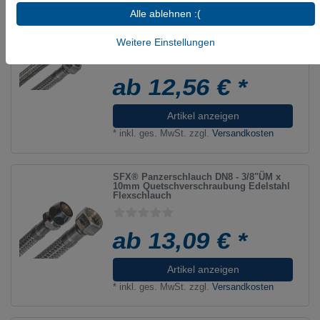
Alle ablehnen :(
SFX® Panzerschlauch DN8 - 3/8"ÜM x
3/8"ÜM mit 90° Bogen Edelstahl
Weitere Einstellungen
Flexschlauch
ab 12,56 € *
Artikel anzeigen
*
inkl. ges. MwSt.
zzgl.
Versandkosten
SFX® Panzerschlauch DN8 - 3/8"ÜM x
10mm Quetschverschraubung Edelstahl
Flexschlauch
ab 13,09 € *
Artikel anzeigen
*
inkl. ges. MwSt.
zzgl.
Versandkosten