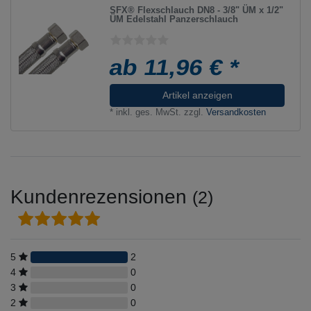
SFX® Flexschlauch DN8 - 3/8" ÜM x 1/2"
ÜM Edelstahl Panzerschlauch
ab 11,96 € *
Artikel anzeigen
*
inkl. ges. MwSt.
zzgl.
Versandkosten
Kundenrezensionen
(2)
5
2
4
0
3
0
2
0