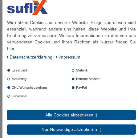
zugelassen für Trinkwasser nach KTWA ,
DVGW und W270
auch als AG kurz lieferbar
Wir nutzen Cookies auf unserer Website. Einige von diesen sind
aus deutscher Produktion - Made in Germany!
essenziell, während andere uns helfen, diese Website und Ihre
Erfahrung zu verbessern. Weitere Informationen zu den von uns
Die Länge des Flexschlauch DN8 ist von
verwendeten Cookies und Ihren Rechten als Nutzer finden Sie
Dichtfläche bis Dichtfläche bemessen.
hier:
Daten­schutz­erklärung
Impressum
Diese Artikel könnten Sie auch interessieren:
Essenziell
Statistik
Marketing
Externe Medien
SFX® Waschmaschinenschlauch
Verlängerung DN8 - 3/4"ÜM x 3/4"AG
DHL Wunschzustellung
PayPal
Edelstahl Panzerschlauch
Funktional
ab 20,09 € *
Alle Cookies akzeptieren :)
Artikel anzeigen
Nur Notwendige akzeptieren :(
*
inkl. ges. MwSt.
zzgl.
Versandkosten