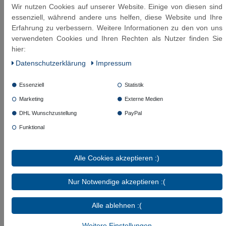
Glykolbeimischung (max. 50%)
Wir nutzen Cookies auf unserer Website. Einige von diesen sind
Temperaturbereich:
einsetzbar bis 90°C (nach
essenziell, während andere uns helfen, diese Website und Ihre
DVGW mit Pflichtangabe nur mit 70°C
Erfahrung zu verbessern. Weitere Informationen zu den von uns
anzugeben)
verwendeten Cookies und Ihren Rechten als Nutzer finden Sie
Zertifizierungen:
W543 (DVGW), KTW A (UBA),
hier:
W270 (DVGW)
Daten­schutz­erklärung
Impressum
lieferbar auch ohne Bogen
Essenziell
Statistik
Marketing
Externe Medien
Diese Artikel könnten Sie auch interessieren:
DHL Wunschzustellung
PayPal
Funktional
SFX® Waschmaschinenschlauch
Verlängerung DN8 - 3/4"ÜM x 3/4"AG
Edelstahl Panzerschlauch
Alle Cookies akzeptieren :)
ab 20,09 € *
Nur Notwendige akzeptieren :(
Artikel anzeigen
Alle ablehnen :(
*
inkl. ges. MwSt.
zzgl.
Versandkosten
Weitere Einstellungen