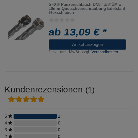
SFX® Panzerschlauch DN8 - 3/8"ÜM x
10mm Quetschverschraubung Edelstahl
Flexschlauch
ab 13,09 € *
Artikel anzeigen
*
inkl. ges. MwSt.
zzgl.
Versandkosten
Kundenrezensionen
(1)
5
1
4
0
3
0
2
0