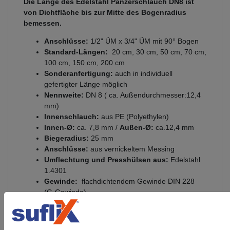
Die Länge des Edelstahl Panzerschlauch DN8 ist
von Dichtfläche bis zur Mitte des Bogenradius
bemessen.
Anschlüsse:
1/2" ÜM x 3/4" ÜM mit 90° Bogen
Standard-Längen:
20 cm, 30 cm, 50 cm, 70 cm,
100 cm, 150 cm, 200 cm
Sonderanfertigung:
auch in individuell
gefertigter Länge möglich
Nennweite:
DN 8 ( ca. Außendurchmesser:12,4
mm)
Innenschlauch:
aus PE (Polyethylen)
Innen-Ø:
ca. 7,8 mm /
Außen-Ø:
ca.12,4 mm
Biegeradius:
25 mm
Anschlüsse:
aus vernickeltem Messing
Umflechtung und
Presshülsen aus
:
Edelstahl
1.4301
Gewinde:
flachdichtendem Gewinde DIN 228
(G-Gewinde)
Betriebsdruck:
bis 10 bar anwendbar
Verwendung für:
Leitungswasser
(Raumtemperatur) & Kühlwasser mit