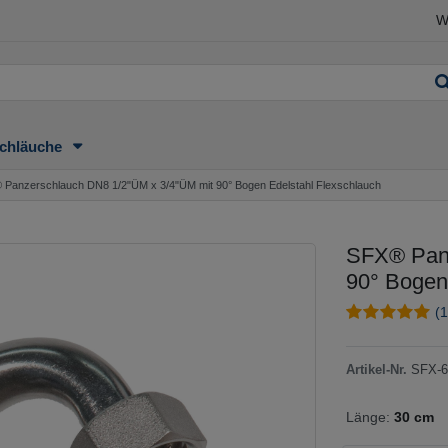
W
chläuche
Panzerschlauch DN8 1/2"ÜM x 3/4"ÜM mit 90° Bogen Edelstahl Flexschlauch
SFX® Panz
90° Bogen
(1
Artikel-Nr.
SFX-6
Länge:
30 cm