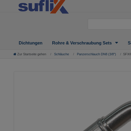
Dichtungen
Rohre & Verschraubung Sets
S
Zur Startseite gehen
Schläuche
Panzerschlauch DN8 (3/8")
SFX® 