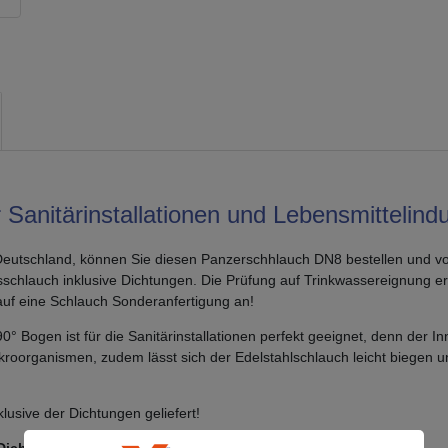
anitärinstallationen und Lebensmittelindu
Deutschland, können Sie diesen Panzerschhlauch DN8 bestellen und vo
schlauch inklusive Dichtungen. Die Prüfung auf Trinkwassereignung e
auf eine Schlauch Sonderanfertigung an!
° Bogen ist für die Sanitärinstallationen perfekt geeignet, denn der I
roorganismen, zudem lässt sich der Edelstahlschlauch leicht biegen u
lusive der Dichtungen geliefert!