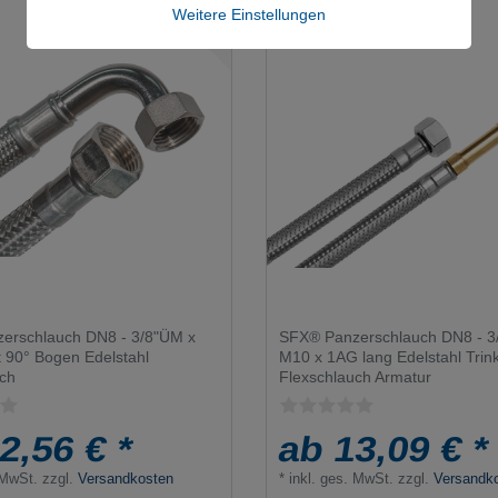
Weitere Einstellungen
erschlauch DN8 - 3/8"ÜM x
SFX® Panzerschlauch DN8 - 3
 90° Bogen Edelstahl
M10 x 1AG lang Edelstahl Trin
uch
Flexschlauch Armatur
2,56 € *
ab 13,09 € *
 MwSt.
zzgl.
Versandkosten
*
inkl. ges. MwSt.
zzgl.
Versandk