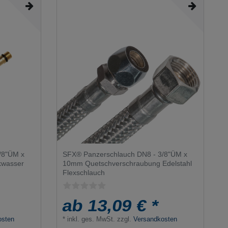
/8"ÜM x
SFX® Panzerschlauch DN8 - 3/8"ÜM x
kwasser
10mm Quetschverschraubung Edelstahl
Flexschlauch
ab 13,09 € *
osten
*
inkl. ges. MwSt.
zzgl.
Versandkosten