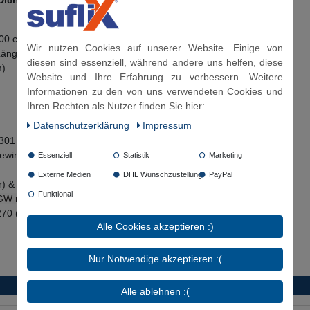
Dichtfläche bis zur Mitte des Bogenradius bemessen.
00 cm, 150 cm, 200 cm
Wir nutzen Cookies auf unserer Website. Einige von
 Länge möglich
diesen sind essenziell, während andere uns helfen, diese
m)
Website und Ihre Erfahrung zu verbessern. Weitere
Informationen zu den von uns verwendeten Cookies und
Ihren Rechten als Nutzer finden Sie hier:
Daten­schutz­erklärung
Impressum
4301
ewinde)
Essenziell
Statistik
Marketing
Externe Medien
DHL Wunschzustellung
PayPal
) & Kühlwasser mit Glykolbeimischung (max. 50%)
Funktional
GW mit Pflichtangabe nur mit 70°C anzugeben)
270 (DVGW)
Alle Cookies akzeptieren :)
Nur Notwendige akzeptieren :(
Alle ablehnen :(