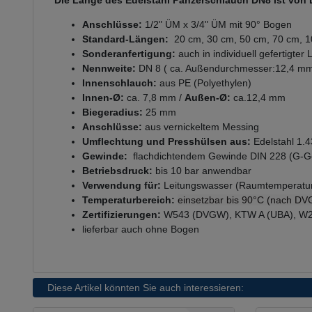
Die Länge des Edelstahl Panzerschlauch DN8 ist von 
Anschlüsse:
1/2" ÜM x 3/4" ÜM mit 90° Bogen
Standard-Längen:
20 cm, 30 cm, 50 cm, 70 cm, 1
Sonderanfertigung:
auch in individuell gefertigter
Nennweite:
DN 8 ( ca. Außendurchmesser:12,4 m
Innenschlauch:
aus PE (Polyethylen)
Innen-Ø:
ca. 7,8 mm /
Außen-Ø:
ca.12,4 mm
Biegeradius:
25 mm
Anschlüsse:
aus vernickeltem Messing
Umflechtung und
Presshülsen aus
:
Edelstahl 1.
Gewinde:
flachdichtendem Gewinde DIN 228 (G-G
Betriebsdruck:
bis 10 bar anwendbar
Verwendung für:
Leitungswasser (Raumtemperatur
Temperaturbereich:
einsetzbar bis 90°C (nach DV
Zertifizierungen:
W543 (DVGW), KTW A (UBA), W
lieferbar auch ohne Bogen
Diese Artikel könnten Sie auch interessieren: