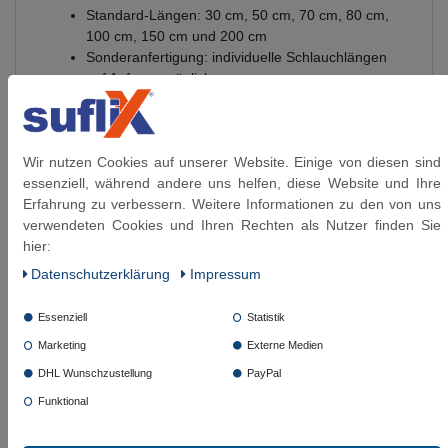
Standard-Längen: 30 cm, 50 cm, 70 cm, 80 cm,
100 cm, 150 cm und 200 cm
Sonderanfertigung: individuelle Schlauchlängen
auf Anfrage möglich
Innen-Ø: ca. 19 mm
Außen-Ø: ca. 26 mm
Mindest-Biegeradius: ca. 80 mm
Wir nutzen Cookies auf unserer Website. Einige von diesen sind
Innenschlauch: EPDM, Ethylen-Propylen-Dien-
essenziell, während andere uns helfen, diese Website und Ihre
Kautschuk
Erfahrung zu verbessern. Weitere Informationen zu den von uns
Anschlüsse: vernickeltes Messing
verwendeten Cookies und Ihren Rechten als Nutzer finden Sie
Umflechtung: verzinkter Stahldraht
hier:
Presshülsen: vernickeltes Aluminium
Betriebsdruck: bis 10 bar
Daten­schutz­erklärung
Impressum
Temperaturbereich: -20 °C bis +90 °C
Glykolanteil: bis 60 °C max. 100 %, bis 95 °C
Essenziell
Statistik
max. 50 %
Marketing
Externe Medien
Ozonbeständigkeit: gut
Geeignet:
Leitungswasser bei Raumtemperatur
DHL Wunschzustellung
PayPal
Bedingt geeignet:
Kühlwasser mit
Funktional
Glykolbeimischung, ölfreie Luft bis 70 °C, Säuren
und Laugen je nach Konzentration und