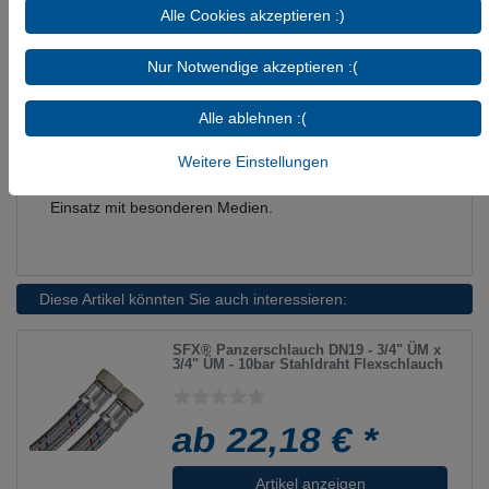
Einsatzbedingungen
Alle Cookies akzeptieren :)
Nicht geeignet:
Heizöl L / EL, Kerosin,
Ottokraftstoff, Methanol, Ethanol, Hydrauliköl,
Nur Notwendige akzeptieren :(
Motorenöl, Schutzgase
Herkunft: deutsche Produktion, Made in Germany
Alle ablehnen :(
Hinweis: Die tatsächliche Beständigkeit ist abhängig von
Weitere Einstellungen
Medium, Konzentration, Temperatur, Druck und
Einsatzdauer. Bitte prüfen Sie die Eignung vor dem
Einsatz mit besonderen Medien.
Diese Artikel könnten Sie auch interessieren:
SFX® Panzerschlauch DN19 - 3/4" ÜM x
3/4" ÜM - 10bar Stahldraht Flexschlauch
ab 22,18 € *
Artikel anzeigen