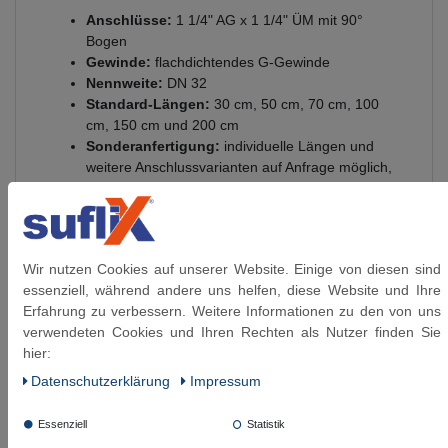
Anschlüsse:
1 1/4" AG x 1 1/4" ÜM mit 90°
Bogen
Gewinde:
flachdichtendes G-Gewinde
Nennweite:
DN 32
Standard-Längen:
30 cm, 50 cm, 70 cm, 100
cm, 150 cm und 200 cm
Sonderanfertigung:
individuelle Längen und
weitere Anschlussvarianten auf Anfrage möglich,
sofern technisch machbar
Innen-Ø:
ca. 32,0 mm
Außen-Ø:
ca. 42,0 mm
Mindest-Biegeradius:
ca. 160 mm
Wir nutzen Cookies auf unserer Website. Einige von diesen sind
Innenschlauch:
EPDM, Ethylen-Propylen-Dien-
essenziell, während andere uns helfen, diese Website und Ihre
Kautschuk
Erfahrung zu verbessern. Weitere Informationen zu den von uns
Umflechtung:
verzinkter Stahldraht
verwendeten Cookies und Ihren Rechten als Nutzer finden Sie
Anschlüsse:
vernickeltes Messing
hier:
Betriebsdruck:
bis 6 bar
Temperaturbereich:
-20 °C bis +90 °C
Daten­schutz­erklärung
Impressum
Glykolanteil:
bis 60 °C max. 100 %, bis 95 °C
max. 50 %
Essenziell
Statistik
Ozonbeständigkeit:
gut