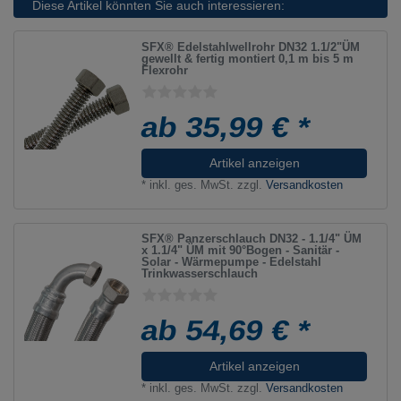
Diese Artikel könnten Sie auch interessieren:
SFX® Edelstahlwellrohr DN32 1.1/2"ÜM
gewellt & fertig montiert 0,1 m bis 5 m
Flexrohr
ab 35,99 € *
Artikel anzeigen
*
inkl. ges. MwSt.
zzgl.
Versandkosten
SFX® Panzerschlauch DN32 - 1.1/4" ÜM
x 1.1/4" ÜM mit 90°Bogen - Sanitär -
Solar - Wärmepumpe - Edelstahl
Trinkwasserschlauch
ab 54,69 € *
Artikel anzeigen
*
inkl. ges. MwSt.
zzgl.
Versandkosten