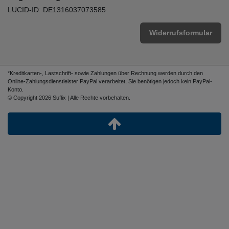
LUCID-ID: DE1316037073585
Widerrufsformular
*Kreditkarten-, Lastschrift- sowie Zahlungen über Rechnung werden durch den
Online-Zahlungsdienstleister PayPal verarbeitet, Sie benötigen jedoch kein PayPal-
Konto.
© Copyright 2026 Suflix | Alle Rechte vorbehalten.