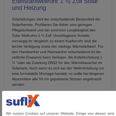
Edelstahlwellrohr 1 ½ Zoll Solar
und Heizung
Solarleitungen sind der entscheidende Bestandteil der
Solarthermie. Profitieren Sie daher vom geringen
Pflegeaufwand und der enormen Langlebigkeit des
Solar Wellrohrs 1 ½ Zoll. Unschlagbare Vorteile,
vorrangig im Vergleich zu einem Kupferrohr sind die
leichte Verlegung sowie der niedrige Wärmeleitwert. Für
den Handwerker und Heimwerker entscheidend ist die
zeitliche Ersparnis beim Verlegen. Als Kollektorleitung 1
½ ''oder als Zuleitung DN32 für den Wärmetauscher im
Solartank. Auch wenn es sich bei der Wellrohrleitung um
eine formstabile Montage handelt, es sollte bei längeren
Abschnitten alle 50 cm gepolsterte Stützen angebracht
werden.
Nennweite
: DN 32
Verschraubung
: beidseitig 1
1/2 Zoll Überwurfmutter inkl. Dichtungen
Wir nutzen Cookies auf unserer Website. Einige von diesen sind
Werkstoff Wellrohr
: Edelstahl 1.4404 (AISI 316L,