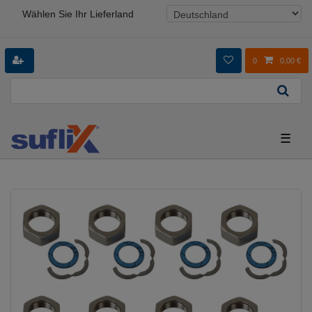
Wählen Sie Ihr Lieferland
0
0,00 €
☰