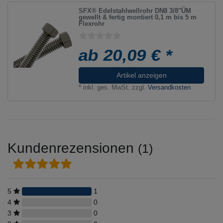
SFX® Edelstahlwellrohr DN8 3/8"ÜM
gewellt & fertig montiert 0,1 m bis 5 m
Flexrohr
ab 20,09 € *
Artikel anzeigen
*
inkl. ges. MwSt.
zzgl.
Versandkosten
Kundenrezensionen
(1)
5
1
4
0
3
0