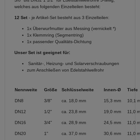
3/8'' bis DN32 1 1/2'' für Edelstahlwellrohre 3-teilig,
welches aus folgenden Einzelteilen besteht:
12 Set
- je Artikel-Set besteht aus 3 Einzelteilen:
1x Überwurfmutter aus Messing (vernickelt *)
1x Klemmring (Segmentring)
1x passender Qualitäts-Dichtung
Unser Set ist geeignet für:
Sanitär-, Heizung- und Solarverschraubungen
zum Anschließen von Edelstahlwellrohr
Nennweite
Größe
Schlüsselweite
Innen-Ø
Tiefe
DN8
3/8"
ca. 18,0 mm
15,3 mm
10,1 
DN12
1/2"
ca. 23,8 mm
19,0 mm
11,0 
DN16
3/4"
ca. 28,9 mm
24,5 mm
11,0 
DN20
1"
ca. 37,0 mm
30,6 mm
11,0 