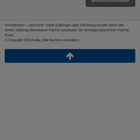
Widerrufsformular
*Kreditkarten-, Lastschrift- sowie Zahlungen über Rechnung werden durch den
Online-Zahlungsdienstleister PayPal verarbeitet, Sie benötigen jedoch kein PayPal-
Konto.
© Copyright 2026 Suflix | Alle Rechte vorbehalten.