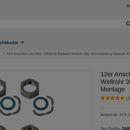
W
chläuche
12er Anschluss Set DN8 - DN32 für Edelstahl Wellrohr 3tlg. Verschraubung Solarrohr Fi
12er Ansch
Wellrohr 3
Montage
(1
Artikel-Nr.
SFX-1
Set-Größe:
DN8