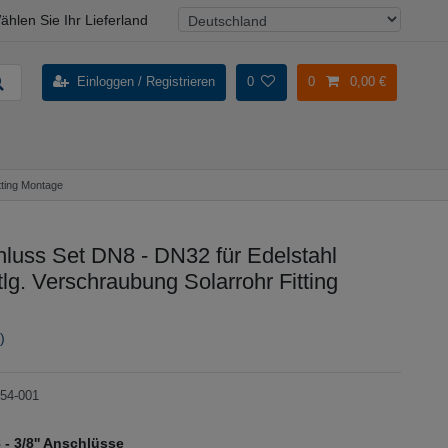
ählen Sie Ihr Lieferland
Einloggen / Registrieren
0
0
0,00 €
tting Montage
luss Set DN8 - DN32 für Edelstahl
tlg. Verschraubung Solarrohr Fitting
)
54-001
 - 3/8'' Anschlüsse