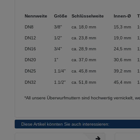
Nennweite
Größe
Schlüsselweite
Innen-Ø
T
DN8
3/8"
ca. 18,0 mm
15,3 mm
1
DN12
1/2"
ca. 23,8 mm
19,0 mm
1
DN16
3/4"
ca. 28,9 mm
24,5 mm
1
DN20
1"
ca. 37,0 mm
30,6 mm
1
DN25
1.1/4"
ca. 45,8 mm
39,2 mm
1
DN32
1.1/2"
ca. 51,8 mm
45,4 mm
1
*All unsere Überwurfmuttern sind hochwertig vernickelt, 
Diese Artikel könnten Sie auch interessieren: