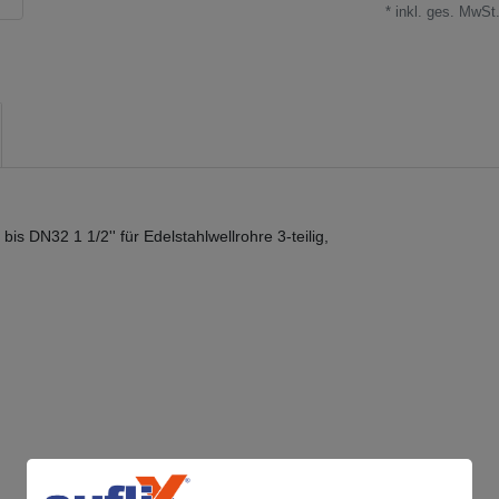
* inkl. ges. MwSt.
s DN32 1 1/2'' für Edelstahlwellrohre 3-teilig,