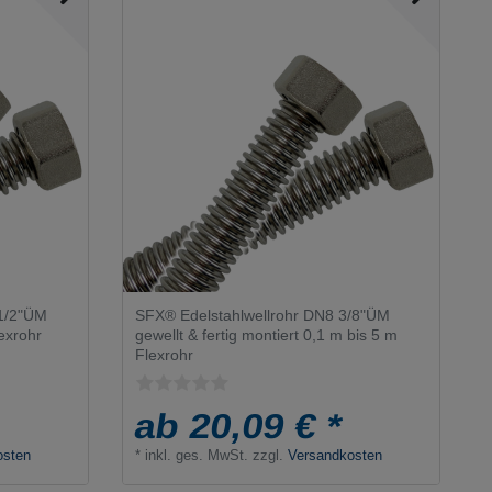
 1/2"ÜM
SFX® Edelstahlwellrohr DN8 3/8"ÜM
lexrohr
gewellt & fertig montiert 0,1 m bis 5 m
Flexrohr
ab 20,09 € *
osten
*
inkl. ges. MwSt.
zzgl.
Versandkosten