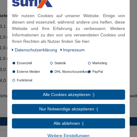
Wir nutzen Cookies auf unserer Website. Einige von
iefe
diesen sind essenziell, während andere uns helfen, diese
0,1 mm
Website und Ihre Erfahrung zu verbessern. Weitere
Informationen zu den von uns verwendeten Cookies und
1,0 mm
Ihren Rechten als Nutzer finden Sie hier:
1,0 mm
Daten­schutz­erklärung
Impressum
1,0 mm
Essenziell
Statistik
Marketing
3,0 mm
Externe Medien
DHL Wunschzustellung
PayPal
4,0 mm
Funktional
Alle Cookies akzeptieren :)
welches ein besseres Aussehen und dem Schutz des Messing für Umwelte
Nur Notwendige akzeptieren :(
Alle ablehnen :(
Weitere Einstellungen