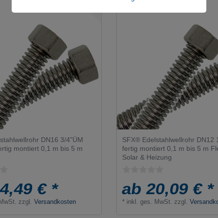
stahlwellrohr DN16 3/4"ÜM
SFX® Edelstahlwellrohr DN12
ertig montiert 0,1 m bis 5 m
fertig montiert 0,1 m bis 5 m F
Solar & Heizung
4,49 € *
ab 20,09 € *
 MwSt.
zzgl.
Versandkosten
*
inkl. ges. MwSt.
zzgl.
Versandk