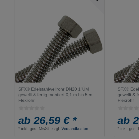
SFX® Edelstahlwellrohr DN20 1"ÜM
SFX® Edel
gewellt & fertig montiert 0,1 m bis 5 m
gewellt & f
Flexrohr
Flexrohr
ab 26,59 € *
ab 2
*
inkl. ges. MwSt.
zzgl.
Versandkosten
*
inkl. ges.