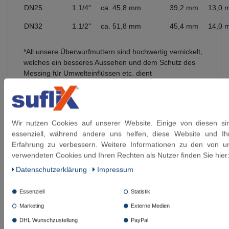
DN25
1.1/4"
ca. 45,8 mm
39,2 mm
13,0 
DN32
1.1/2"
ca. 51,8 mm
45,4 mm
14,0 
*All unsere Überwurfmuttern sind hochwertig vernickelt,
welches ein besseres Aussehen und dem Schutz des
Messing für Umwelteinflüssen etc. dient
Diese Artikel könnten Sie auch interessieren:
Wir nutzen Cookies auf unserer Website. Einige von diesen si
essenziell, während andere uns helfen, diese Website und Ih
SFX® Edelstahlwellrohr DN20 1"ÜM
Erfahrung zu verbessern. Weitere Informationen zu den von u
gewellt & fertig montiert 0,1 m bis 5 m
Flexrohr
verwendeten Cookies und Ihren Rechten als Nutzer finden Sie hier
Daten­schutz­erklärung
Impressum
ab 26,59 € *
Essenziell
Statistik
Artikel anzeigen
Marketing
Externe Medien
*
inkl. ges. MwSt.
zzgl.
Versandkosten
DHL Wunschzustellung
PayPal