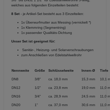
3/8'' bis DN32 1 1/2'' für Edelstahlwellrohre 3-teilig,
welches aus folgenden Einzelteilen besteht:
8 Set
- je Artikel-Set besteht aus 3 Einzelteilen:
1x Überwurfmutter aus Messing (vernickelt *)
1x Klemmring (Segmentring)
1x passender Qualitäts-Dichtung
Unser Set ist geeignet für:
Sanitär-, Heizung- und Solarverschraubungen
zum Anschließen von Edelstahlwellrohr
Nennweite
Größe
Schlüsselweite
Innen-Ø
Tiefe
DN8
3/8"
ca. 18,0 mm
15,3 mm
10,1 
DN12
1/2"
ca. 23,8 mm
19,0 mm
11,0 
DN16
3/4"
ca. 28,9 mm
24,5 mm
11,0 
DN20
1"
ca. 37,0 mm
30,6 mm
11,0 