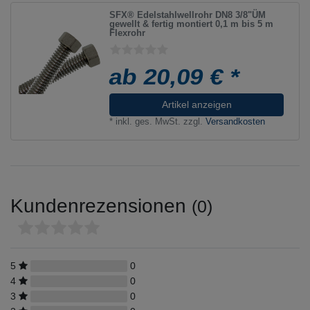
SFX® Edelstahlwellrohr DN8 3/8"ÜM
gewellt & fertig montiert 0,1 m bis 5 m
Flexrohr
ab 20,09 € *
Artikel anzeigen
*
inkl. ges. MwSt.
zzgl.
Versandkosten
Kundenrezensionen
(0)
5
0
4
0
3
0