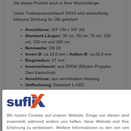
Sie dieses Produkt auch in Ihrer Wunschlänge.
Unser Trinkwasserschlauch DN19 wird einbaufertig
inklusive Dichtung für ÜM geliefert!
Anschlüsse:
3/4" ÜM x 3/4" AG
Standard-Längen:
30 cm, 50 cm, 70 cm, 100
cm, 150 cm und 200 cm
Nennweite:
DN 19
Innen-Ø:
ca.19,0 mm /
Außen-Ø:
ca.26,0 mm
Biegeradius:
27 mm
Innenschlauch:
aus EPDM (Ethylen Propylen
Dien Kautschuk)
Anschlüsse:
aus vernickeltem Messing
Umflechtung:
Edelstahl 1.4301
Presshülsen
: aus vernickeltem Aluminium
Betriebsdruck:
bis 10 bar anwendbar
Temperaturbereich:
einsetzbar von -20°C bis
+90°C
Wir nutzen Cookies auf unserer Website. Einige von diesen sind
Beständigkeit - nicht geeignet:
Heizöl (L,EL),
essenziell, während andere uns helfen, diese Website und Ihre
Kerosin, Ottokraftstoff (Raumtemperatur),
Erfahrung zu verbessern. Weitere Informationen zu den von uns
Methanol / Ethanol (Raumtemperatur),