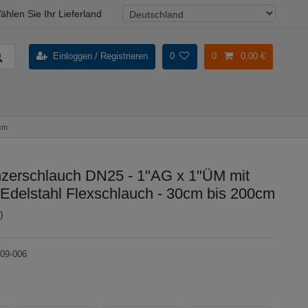
ählen Sie Ihr Lieferland
Einloggen / Registrieren
0
0
0,00 €
0cm
erschlauch DN25 - 1"AG x 1"ÜM mit
Edelstahl Flexschlauch - 30cm bis 200cm
)
09-006