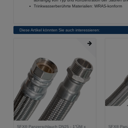
abhängig von Typ und Konzentration der Säuren u
Trinkwasserberührte Materialien: WRAS-konform
Diese Artikel könnten Sie auch interessieren:
SFX® Panzerschlauch DN25 - 1"ÜM x
SFX® Panz