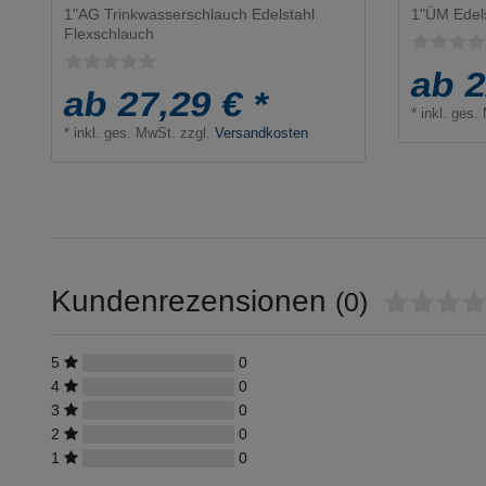
1"AG Trinkwasserschlauch Edelstahl
1"ÜM Edels
Flexschlauch
ab 2
ab 27,29 € *
*
inkl. ges.
*
inkl. ges. MwSt.
zzgl.
Versandkosten
Kundenrezensionen
(0)
5
0
4
0
3
0
2
0
1
0