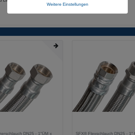
nd Laugen)
Weitere Einstellungen
erschlauch DN25 - 1"ÜM x
SFX® Flexschlauch DN25 - 1" 