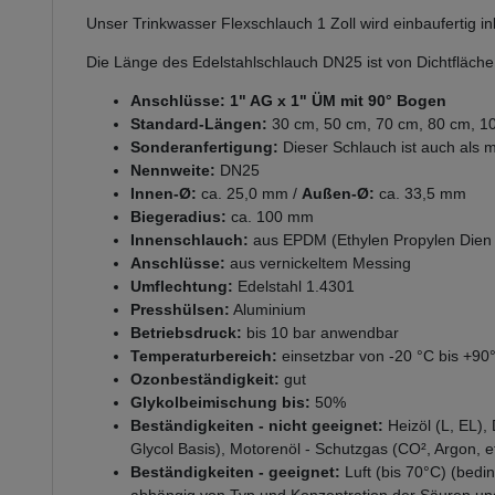
Unser Trinkwasser Flexschlauch 1 Zoll wird einbaufertig ink
Die Länge des Edelstahlschlauch DN25 ist von Dichtfläch
Anschlüsse:
1" AG x 1" ÜM mit 90° Bogen
Standard-Längen:
30 cm, 50 cm, 70 cm, 80 cm, 1
Sonderanfertigung:
Dieser Schlauch ist auch als mi
Nennweite:
DN25
Innen-Ø:
ca. 25,0 mm /
Außen-Ø:
ca. 33,5 mm
Biegeradius:
ca. 100 mm
Innenschlauch:
aus EPDM (Ethylen Propylen Dien
Anschlüsse:
aus vernickeltem Messing
Umflechtung:
Edelstahl 1.4301
Presshülsen:
Aluminium
Betriebsdruck:
bis 10 bar anwendbar
Temperaturbereich:
einsetzbar von -20 °C bis +90
Ozonbeständigkeit:
gut
Glykolbeimischung bis:
50%
Beständigkeiten - nicht geeignet:
Heizöl (L, EL),
Glycol Basis), Motorenöl - Schutzgas (CO², Argon, et
Beständigkeiten - geeignet:
Luft (bis 70°C) (bedi