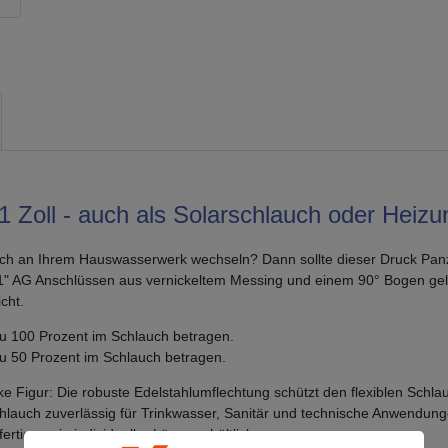
 Zoll - auch als Solarschlauch oder Heiz
uch an Ihrem Hauswasserwerk wechseln? Dann sollte dieser Druck Panz
 1" AG Anschlüssen aus vernickeltem Messing und einem 90° Bogen geli
cht.
 zu 100 Prozent im Schlauch betragen.
zu 50 Prozent im Schlauch betragen.
 Figur: Die robuste Edelstahlumflechtung schützt den flexiblen Schlau
schlauch zuverlässig für Trinkwasser, Sanitär und technische Anwendu
tigung in individueller Länge erhältlich.