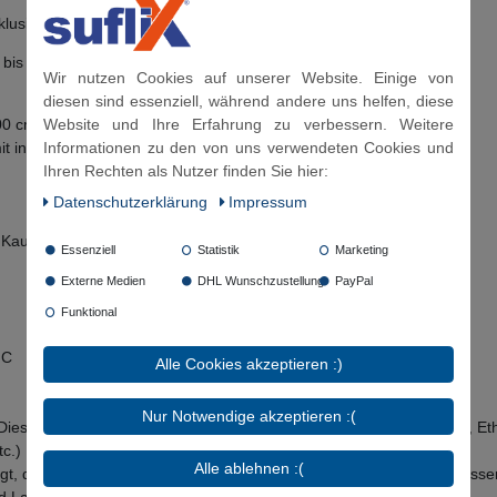
lusive der Dichtung für die Überwurfmutter geliefert!
e bis zur Mitte des Bogenradius bemessen.
Wir nutzen Cookies auf unserer Website. Einige von
diesen sind essenziell, während andere uns helfen, diese
Website und Ihre Erfahrung zu verbessern. Weitere
00 cm, 150 cm, 200 cm
Informationen zu den von uns verwendeten Cookies und
t individuell gefertigte Länge möglich - per E-Mail zu bestellen!
Ihren Rechten als Nutzer finden Sie hier:
Daten­schutz­erklärung
Impressum
 Kautschuk)
Essenziell
Statistik
Marketing
Externe Medien
DHL Wunschzustellung
PayPal
Funktional
°C
Alle Cookies akzeptieren :)
Nur Notwendige akzeptieren :(
 Dieselkrafstoff, Kerosin, Ottokraftstoff (Raumtemperatur), Methanol, E
c.)
Alle ablehnen :(
ngt, da nur ölfreie Luft ), Leitungswasser (Raumtemperatur), Kühlwass