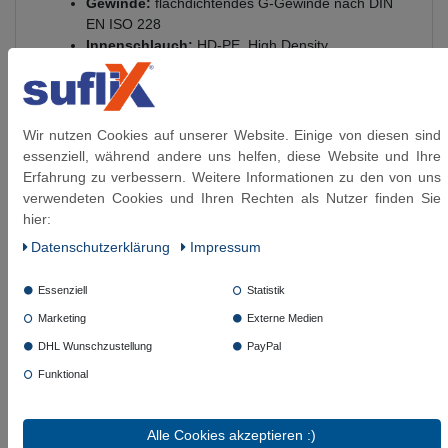
Gewinde:
flachdichtendes G-Gewinde nach DIN
EN ISO 228
Innenschlauch:
HD-PE, High Density
Polyethylen
Anschlüsse:
vernickeltes Messing
Betriebsdruck:
bis 10 bar
Temperaturbereich:
-15 °C bis +90 °C
Wir nutzen Cookies auf unserer Website. Einige von diesen sind
DVGW-Angabe Trinkwasser:
max. +70 °C
essenziell, während andere uns helfen, diese Website und Ihre
Verwendung:
Leitungswasser bei
Erfahrung zu verbessern. Weitere Informationen zu den von uns
Raumtemperatur und Kühlwasser mit
verwendeten Cookies und Ihren Rechten als Nutzer finden Sie
Glykolbeimischung bis max. 50 %
hier:
Trinkwasser-Eignung:
trinkwasserberührte
Daten­schutz­erklärung
Impressum
Materialien gemäß KTW-A / W270
Medienbeständigkeit
Essenziell
Statistik
Marketing
Externe Medien
Geeignet:
Leitungswasser bei Raumtemperatur,
Kühlwasser mit Glykolbeimischung bis max. 50 %
DHL Wunschzustellung
PayPal
Nicht geeignet:
Heizöl L / EL, Dieselkraftstoff,
Funktional
Kerosin, Ottokraftstoff, Methanol, Ethanol,
Hydrauliköl auf Mineralöl- oder Glykolbasis,
Schutzgase wie CO₂ oder Argon, Säuren und
Alle Cookies akzeptieren :)