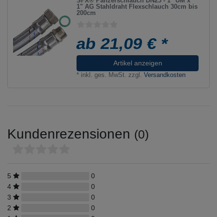
SFX® Panzerschlauch DN25 - 1" ÜM x
1" AG Stahldraht Flexschlauch 30cm bis
200cm
ab 21,09 € *
Artikel anzeigen
*
inkl. ges. MwSt.
zzgl.
Versandkosten
Kundenrezensionen
(0)
5
0
4
0
3
0
2
0