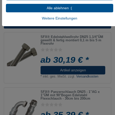
Zertifizierungen:
KTW A (UBA), W270 (DVGW)
Alle ablehnen :(
Weitere Einstellungen
Diese Artikel könnten Sie auch interessieren:
SFX® Edelstahlwellrohr DN25 1.1/4"ÜM
gewellt & fertig montiert 0,1 m bis 5 m
Flexrohr
ab 30,19 € *
Artikel anzeigen
*
inkl. ges. MwSt.
zzgl.
Versandkosten
SFX® Panzerschlauch DN25 - 1"AG x
1"ÜM mit 90°Bogen Edelstahl
Flexschlauch - 30cm bis 200cm
ab 35,39 € *