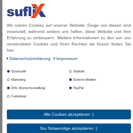
Presshülsen:
aus Aluminium
Gewinde:
flachdichtendem Gewinde DIN 228 (G-
Gewinde)
Innenschlauch:
aus HD-PE (High Density
Wir nutzen Cookies auf unserer Website. Einige von diesen sind
Polyethylen)
essenziell, während andere uns helfen, diese Website und Ihre
Anschlüsse:
aus Messing vernickelt
Erfahrung zu verbessern. Weitere Informationen zu den von uns
Betriebsdruck:
bis 10 bar anwendbar
verwendeten Cookies und Ihren Rechten als Nutzer finden Sie
Verwendung:
Leitungswasser (Raumtemperatur)
hier:
Kühlwasser mit Glykol Beimischung (max. 50%)
Daten­schutz­erklärung
Impressum
Temperaturbereich:
einsetzbar von -15°C bis
+90°C einsetzbar (nach DVGW mit Pflichtangabe
Essenziell
Statistik
nur mit 70°C anzugeben)
Marketing
Externe Medien
Beständigkeit - geeignet
: Leitungswasser
(Raumtemperatur) und Kühlwasser mit Glykol
DHL Wunschzustellung
PayPal
Beimischung
Funktional
Beständigkeit - NICHT geeignet
: Heizöl (L, EL),
Dieselkraftstoff, Kerosin, Ottokraftstoff
(Raumtemperatur), Methanol, Ethanol
Alle Cookies akzeptieren :)
(Raumtemperatur), Hydrauliköl (Mineralölbasis,
Glycol Basis): Schutzgas (CO², Argon, etc.),
Nur Notwendige akzeptieren :(
Säuren und Laugen