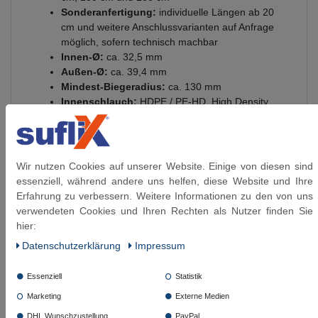
Sonderanfertigung:
individuelle Längen ab 20
cm und weitere Anschlussvarianten auf Anfrage
möglich, sofern technisch machbar
Innen-Ø:
ca. 32,5 mm
Außen-Ø:
ca. 39,4 mm
Mindest-Biegeradius:
ca. 130 mm
Innenschlauch:
HDPE / PE-HD, High Density
Polyethylen
Umflechtung:
Edelstahl 1.4301
Presshülsen:
Edelstahl 1.4301
Anschlüsse:
vernickeltes Messing
Wir nutzen Cookies auf unserer Website. Einige von diesen sind
Betriebsdruck:
bis 6 bar
essenziell, während andere uns helfen, diese Website und Ihre
Temperaturbereich:
-15 °C bis +70 °C
Erfahrung zu verbessern. Weitere Informationen zu den von uns
Ozonbeständigkeit:
gut
verwendeten Cookies und Ihren Rechten als Nutzer finden Sie
Trinkwasser-Eignung:
trinkwasserberührte
hier:
Materialien gemäß KTW-A / W270
Daten­schutz­erklärung
Impressum
Lieferumfang:
montagefertiger Schlauch
inklusive Dichtung für die Überwurfmutter
Essenziell
Statistik
Längenmessung:
von Dichtfläche zu Dichtfläche
Marketing
Externe Medien
Medienbeständigkeit
DHL Wunschzustellung
PayPal