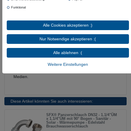
Geeignet:
Leitungswasser bei Raumtemperatur,
Funktional
Kühlwasser mit Glykolbeimischung
Bedingt geeignet:
ölfreie Luft bis 70 °C
Nicht geeignet:
Heizöl L / EL, Diesel, Kerosin,
Alle Cookies akzeptieren :)
Ottokraftstoff, Methanol, Ethanol, Hydrauliköl,
Motorenöl, Schutzgase wie CO₂ oder Argon,
Nur Notwendige akzeptieren :(
Säuren und Laugen
Hinweis:
Die tatsächliche Eignung ist abhängig von
Alle ablehnen :(
Medium, Temperatur, Druck, Konzentration und
Weitere Einstellungen
Einsatzdauer. Bitte prüfen Sie die technischen
Einsatzgrenzen vor der Verwendung mit besonderen
Medien.
Diese Artikel könnten Sie auch interessieren:
SFX® Panzerschlauch DN32 - 1.1/4"ÜM
x 1.1/4"ÜM mit 90° Bogen - Sanitär -
Solar - Wärmepumpe - Edelstahl
Brauchwasserschlauch