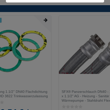
t
ung 1.1/2'' DN40 Flachdichtung
SFX® Panzerschlauch DN40 - 
 HD 3822 Trinkwasserzulassung
x 1.1/2" AG - Heizung - Sanitär
Wärmepumpe - Stahldraht Fle