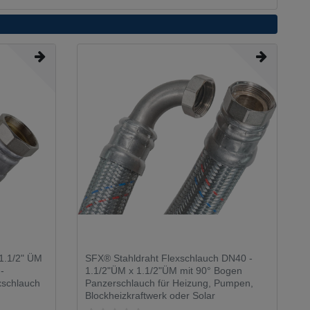
1.1/2" ÜM
SFX® Stahldraht Flexschlauch DN40 -
 -
1.1/2"ÜM x 1.1/2"ÜM mit 90° Bogen
xschlauch
Panzerschlauch für Heizung, Pumpen,
Blockheizkraftwerk oder Solar