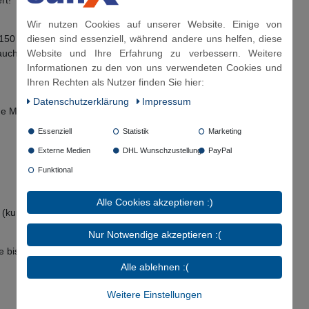
rt!
Wir nutzen Cookies auf unserer Website. Einige von
diesen sind essenziell, während andere uns helfen, diese
 150 cm & 200 cm
Website und Ihre Erfahrung zu verbessern. Weitere
ch als individuell gefertigte Länge möglich
Informationen zu den von uns verwendeten Cookies und
Ihren Rechten als Nutzer finden Sie hier:
Daten­schutz­erklärung
Impressum
ne Monomer)
Essenziell
Statistik
Marketing
Externe Medien
DHL Wunschzustellung
PayPal
Funktional
Alle Cookies akzeptieren :)
(kurzzeitig 100°C)
Nur Notwendige akzeptieren :(
he bis Dichtfläche bemessen.
Alle ablehnen :(
Weitere Einstellungen