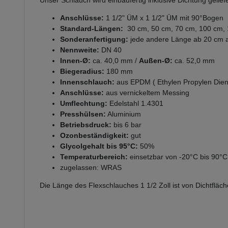
Unser Schlauch wird einbaufertig inklusive Dichtung geliefe
Anschlüsse:
1 1/2" ÜM x 1 1/2" ÜM mit 90°Bogen
Standard-Längen:
30 cm, 50 cm, 70 cm, 100 cm,
Sonderanfertigung:
jede andere Länge ab 20 cm au
Nennweite:
DN 40
Innen-Ø:
ca. 40,0 mm /
Außen-Ø:
ca. 52,0 mm
Biegeradius:
180 mm
Innenschlauch:
aus EPDM ( Ethylen Propylen Die
Anschlüsse:
aus vernickeltem Messing
Umflechtung:
Edelstahl 1.4301
Presshülsen:
Aluminium
Betriebsdruck:
bis 6 bar
Ozonbeständigkeit:
gut
Glycolgehalt bis 95°C:
50%
Temperaturbereich:
einsetzbar von -20°C bis 90°C 
zugelassen: WRAS
Die Länge des Flexschlauches 1 1/2 Zoll ist von Dichtfläc