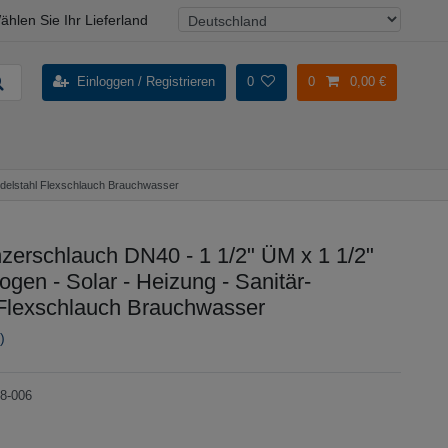
ählen Sie Ihr Lieferland
Einloggen / Registrieren
0
0
0,00 €
Edelstahl Flexschlauch Brauchwasser
erschlauch DN40 - 1 1/2" ÜM x 1 1/2"
gen - Solar - Heizung - Sanitär-
 Flexschlauch Brauchwasser
)
8-006