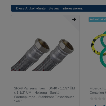
Diese Artikel könnten Sie auch interessieren:
Artikelpake
SFX® Panzerschlauch DN40 - 1.1/2" ÜM
Fiberdicht
x 1.1/2" ÜM - Heizung - Sanitär -
Centellen
Wärmepumpe - Stahldraht Flexschlauch
Solar