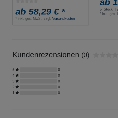
ab 1
ab 58,29 € *
5
Stück
| 
*
inkl. ges.
*
inkl. ges. MwSt.
zzgl.
Versandkosten
Kundenrezensionen
(0)
5
0
4
0
3
0
2
0
1
0