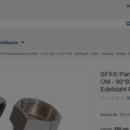
W
chläuche
X® Panzerschlauch DN40 - 1 1/2" ÜM x 1 1/2" ÜM - 90°Bogen - Solar - Heizung - Sanitär- 
SFX® Panz
ÜM - 90°Bo
Edelstahl
(0
Artikel-Nr.
SFX-3
Länge:
200 cm