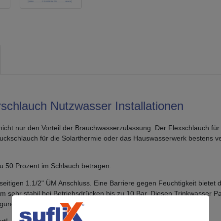
rschlauch Nutzwasser Installationen
 nicht nur den Vorteil der Brauchwasserzulassung. Der Flexschlauch f
e Druckschlauch für die Solarthermie oder das Hauswasserwerk besten
zu 50 Prozent im Schlauch betragen.
eitigen 1.1/2" ÜM Anschluss. Eine Barriere gegen Feuchtigkeit bietet 
 sehr stabil bei Betriebsdrücken bis zu 10 Bar. Diesen Trinkwasser Pa
igung!