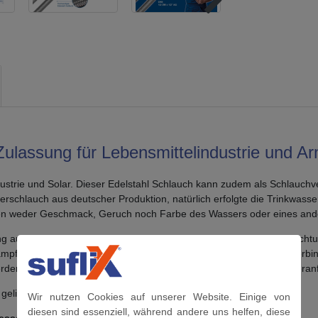
Zulassung für Lebensmittelindustrie und A
ustrie und Solar. Dieser Edelstahl Schlauch kann zudem als Schlauchve
serschlauch aus deutscher Produktion, natürlich erfolgte die Trinkwa
hylen weder Geschmack, Geruch noch Farbe des Wassers oder eines and
us rostfreiem Edelstahl nicht fehlen. Denn diese Edelstahlumflechtun
pf, Luftfeuchtigkeit und schwachen Säuren. Der montagefertig Verbind
den. Natürlich erhalten Sie auch Ihre Trinkwasser Schlauch Sonderanfe
geliefert!
Wir nutzen Cookies auf unserer Website. Einige von
diesen sind essenziell, während andere uns helfen, diese