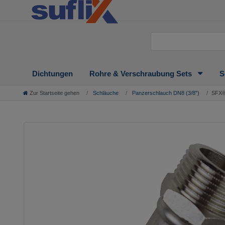
Dichtungen
Rohre & Verschraubung Sets
S
Zur Startseite gehen
Schläuche
Panzerschlauch DN8 (3/8")
SFX® 