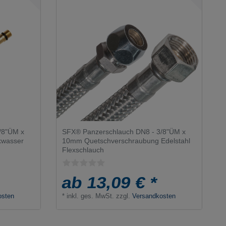
/8"ÜM x
SFX® Panzerschlauch DN8 - 3/8"ÜM x
kwasser
10mm Quetschverschraubung Edelstahl
Flexschlauch
ab 13,09 € *
osten
*
inkl. ges. MwSt.
zzgl.
Versandkosten