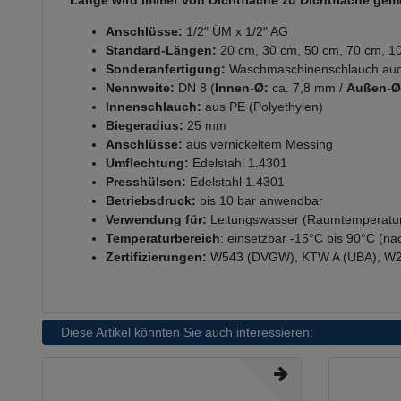
Länge wird immer von Dichtfläche zu Dichtfläche ge
Anschlüsse:
1/2" ÜM x 1/2" AG
Standard-Längen:
20 cm, 30 cm, 50 cm, 70 cm, 1
Sonderanfertigung:
Waschmaschinenschlauch auch i
Nennweite:
DN 8 (
Innen-Ø:
ca. 7,8 mm /
Außen-Ø
Innenschlauch:
aus PE (Polyethylen)
Biegeradius:
25 mm
Anschlüsse:
aus vernickeltem Messing
Umflechtung:
Edelstahl 1.4301
Presshülsen:
Edelstahl 1.4301
Betriebsdruck:
bis 10 bar anwendbar
Verwendung für:
Leitungswasser (Raumtemperatur)
Temperaturbereich
: einsetzbar -15°C bis 90°C (n
Zertifizierungen:
W543 (DVGW), KTW A (UBA), W
Diese Artikel könnten Sie auch interessieren: