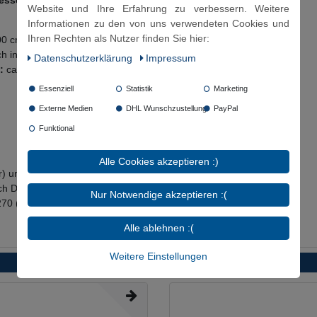
messen!
Website und Ihre Erfahrung zu verbessern. Weitere
Informationen zu den von uns verwendeten Cookies und
Ihren Rechten als Nutzer finden Sie hier:
00 cm, 150 cm, 200 cm
n individuell gefertigter Länge möglich
Daten­schutz­erklärung
Impressum
:
ca.12,4 mm)
Essenziell
Statistik
Marketing
Externe Medien
DHL Wunschzustellung
PayPal
Funktional
Alle Cookies akzeptieren :)
 und Kühlwasser mit Glykol Beimischung (max. 50%)
ach DVGW mit Pflichtangabe nur mit 70°C anzugeben)
Nur Notwendige akzeptieren :(
270 (DVGW)
Alle ablehnen :(
Weitere Einstellungen