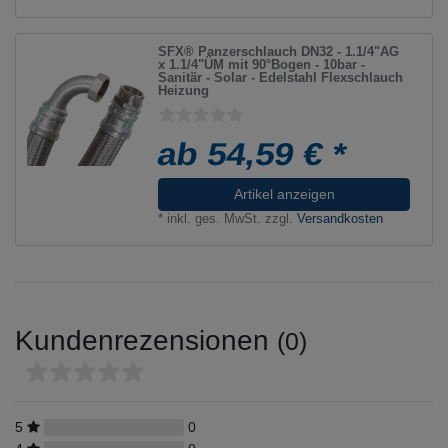
SFX® Panzerschlauch DN32 - 1.1/4"AG
x 1.1/4"ÜM mit 90°Bogen - 10bar -
Sanitär - Solar - Edelstahl Flexschlauch
Heizung
ab 54,59 € *
Artikel anzeigen
*
inkl. ges. MwSt.
zzgl.
Versandkosten
Kundenrezensionen
(0)
5
0