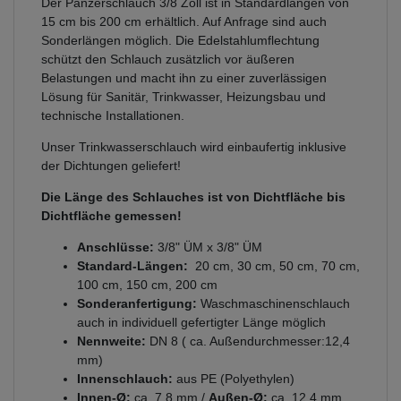
Der Panzerschlauch 3/8 Zoll ist in Standardlängen von
15 cm bis 200 cm erhältlich. Auf Anfrage sind auch
Sonderlängen möglich. Die Edelstahlumflechtung
schützt den Schlauch zusätzlich vor äußeren
Belastungen und macht ihn zu einer zuverlässigen
Lösung für Sanitär, Trinkwasser, Heizungsbau und
technische Installationen.
Unser Trinkwasserschlauch wird einbaufertig inklusive
der Dichtungen geliefert!
Die Länge des Schlauches ist von Dichtfläche bis
Dichtfläche gemessen!
Anschlüsse:
3/8" ÜM x 3/8" ÜM
Standard-Längen:
20 cm, 30 cm, 50 cm, 70 cm,
100 cm, 150 cm, 200 cm
Sonderanfertigung:
Waschmaschinenschlauch
auch in individuell gefertigter Länge möglich
Nennweite:
DN 8 ( ca. Außendurchmesser:12,4
mm)
Innenschlauch:
aus PE (Polyethylen)
Innen-Ø:
ca. 7,8 mm /
Außen-Ø:
ca. 12,4 mm