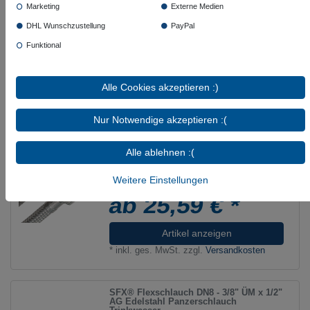
Verlängerung DN8 - 3/4"ÜM x 3/4"AG
Marketing
Externe Medien
Edelstahl Panzerschlauch
DHL Wunschzustellung
PayPal
Funktional
ab 20,09 € *
Artikel anzeigen
Alle Cookies akzeptieren :)
*
inkl. ges. MwSt.
zzgl.
Versandkosten
Nur Notwendige akzeptieren :(
SFX® Panzerschlauch DN8 1/2"ÜM x
Alle ablehnen :(
3/4"ÜM mit 90° Bogen Edelstahl
Flexschlauch
Weitere Einstellungen
ab 25,59 € *
Artikel anzeigen
*
inkl. ges. MwSt.
zzgl.
Versandkosten
SFX® Flexschlauch DN8 - 3/8" ÜM x 1/2"
AG Edelstahl Panzerschlauch