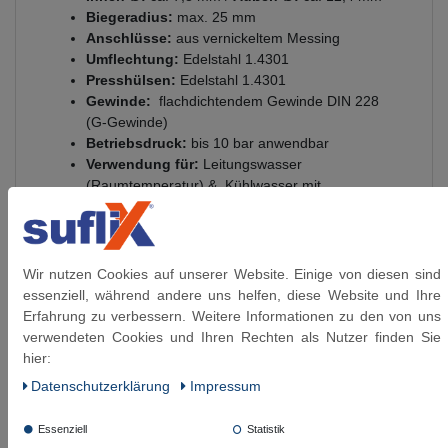
Biegeradius:
max. 25 mm
Anschlüsse:
aus vernickeltem Messing
Umflechtung:
Edelstahl 1.4301
Presshülsen:
Edelstahl 1.4301
Gewinde:
flachdichtendem Gewinde DIN 228
(G-Gewinde)
Betriebsdruck:
bis 10 bar anwendbar
Verwendung für:
Leitungswasser
(Raumtemperatur) & Kühlwasser mit
Glykolbeimischung (max. 50%)
Temperaturbereich: einsetzbar -15°C bis 90°C
(nach DVGW mit Pflichtangabe nur mit 70°C
anzugeben)
Wir nutzen Cookies auf unserer Website. Einige von diesen sind
Trinkwasserberührte Materialien: gemäß KTW-
essenziell, während andere uns helfen, diese Website und Ihre
BWGL / W270
Erfahrung zu verbessern. Weitere Informationen zu den von uns
verwendeten Cookies und Ihren Rechten als Nutzer finden Sie
hier:
Daten­schutz­erklärung
Impressum
Diese Artikel könnten Sie auch interessieren:
Essenziell
Statistik
SFX® Waschmaschinenschlauch