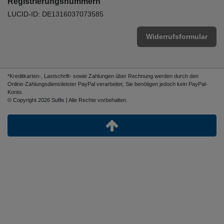
Registrierungsnummern
LUCID-ID: DE1316037073585
Widerrufsformular
*Kreditkarten-, Lastschrift- sowie Zahlungen über Rechnung werden durch den
Online-Zahlungsdienstleister PayPal verarbeitet, Sie benötigen jedoch kein PayPal-
Konto.
© Copyright 2026 Suflix | Alle Rechte vorbehalten.