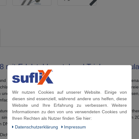
8 mit Edelstahlmantel und Trinkwasserzul
g und mit Trinkwasserzulassung nach KTW-A und W270. Der Armaturen
hlauch 3/8" ÜM x M 10 x 1 AG kurz, dank seinem Mantel aus rostfreiem
Wir nutzen Cookies auf unserer Website. Einige von
h und Panzerschlauch für die Lebensmittelindustrie nutzen. Ob Messe
diesen sind essenziell, während andere uns helfen, diese
nfach montiert und lange haltbar.
Website und Ihre Erfahrung zu verbessern. Weitere
turen an das Eckventil oder ein Verbindungsschlauch für Ihre Solart
Informationen zu den von uns verwendeten Cookies und
tig sind unsere Längen, denn Sie können den Lebensmittelschlauch in 20
Ihren Rechten als Nutzer finden Sie hier:
h DN8 als Sonderanfertigung.
Daten­schutz­erklärung
Impressum
Dichtungen geliefert!