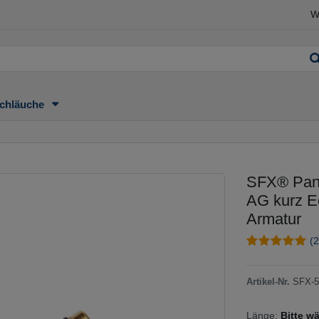
W
chläuche
SFX® Panz
AG kurz E
Armatur
(2
Artikel-Nr.
SFX-5
Länge:
Bitte w