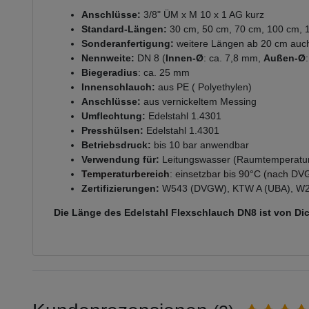
Anschlüsse:
3/8" ÜM x M 10 x 1 AG kurz
Standard-Längen:
30 cm, 50 cm, 70 cm, 100 cm, 
Sonderanfertigung:
weitere Längen ab 20 cm auch 
Nennweite:
DN 8 (
Innen-Ø
: ca. 7,8 mm,
Außen-Ø
Biegeradius
: ca. 25 mm
Innenschlauch:
aus PE ( Polyethylen)
Anschlüsse:
aus vernickeltem Messing
Umflechtung:
Edelstahl 1.4301
Presshülsen:
Edelstahl 1.4301
Betriebsdruck:
bis 10 bar anwendbar
Verwendung für:
Leitungswasser (Raumtemperatur
Temperaturbereich
: einsetzbar bis 90°C (nach DV
Zertifizierungen:
W543 (DVGW), KTW A (UBA), W
Die Länge des Edelstahl Flexschlauch DN8 ist von Di