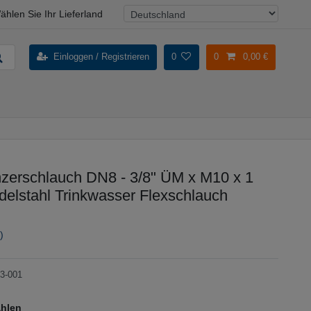
ählen Sie Ihr Lieferland
Einloggen / Registrieren
0
0
0,00 €
erschlauch DN8 - 3/8" ÜM x M10 x 1
delstahl Trinkwasser Flexschlauch
)
3-001
ählen