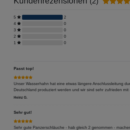
Kundenrezensionen
(2)
5
2
4
0
3
0
2
0
1
0
Passt top!
Unser Wasserhahn hat eine etwas längere Anschlussleitung durc
Deutschland produziert werden und wir sind sehr zufrieden mit
Heinz G.
Sehr gut!
Sehr gute Panzerschläuche - hab gleich 2 genommen - machen 