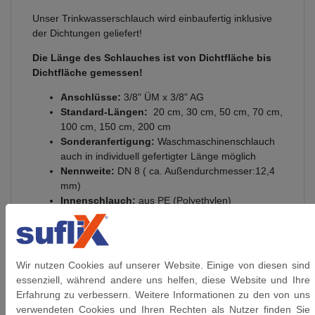
Unser Trinkwasserschlauch wird einbaufertig inklusive
der Dichtungen geliefert!
Die Länge des Schlauches ist von Dichtfläche bis
Dichtfläche gemessen!
Anschlüsse:
3/8" ÜM x 3/8" AG
Standard-Längen:
20 cm, 30 cm, 50 cm, 70 cm,
100 cm, 150 cm, 200 cm
Sonderanfertigung:
Waschmaschinenschlauch
auch in individuell gefertigter Länge möglich
Nennweite:
DN 8 ( ca. Außendurchmesser:12,4
mm)
Innenschlauch:
aus PE (Polyethylen)
Innen-Ø:
ca. 7,8 mm /
Außen-Ø:
ca.12,4 mm
Biegeradius:
25 mm
Anschlüsse:
aus vernickeltem Messing
Umflechtung:
Edelstahl 1.4301
Wir nutzen Cookies auf unserer Website. Einige von diesen sind
Presshülsen:
Edelstahl 1.4301
essenziell, während andere uns helfen, diese Website und Ihre
Gewinde:
flachdichtendem Gewinde DIN 228
Erfahrung zu verbessern. Weitere Informationen zu den von uns
(G-Gewinde)
verwendeten Cookies und Ihren Rechten als Nutzer finden Sie