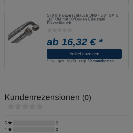
SFX® Panzerschlauch DN8 - 3/8" ÜM x
1/2" ÜM mit 90°Bogen Edelstahl
Flexschlauch
ab 16,32 € *
Artikel anzeigen
*
inkl. ges. MwSt.
zzgl.
Versandkosten
Kundenrezensionen
(0)
5
0
4
0