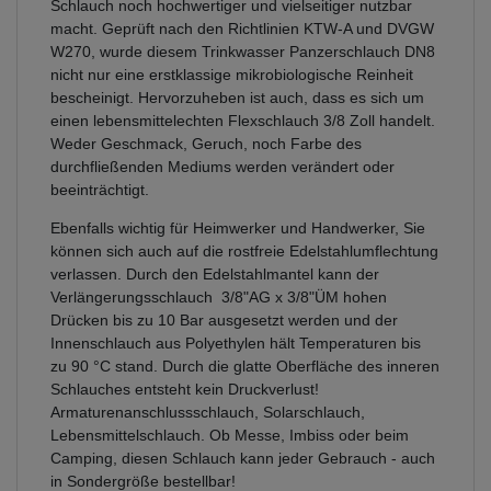
Schlauch noch hochwertiger und vielseitiger nutzbar
macht. Geprüft nach den Richtlinien KTW-A und DVGW
W270, wurde diesem Trinkwasser Panzerschlauch DN8
nicht nur eine erstklassige mikrobiologische Reinheit
bescheinigt. Hervorzuheben ist auch, dass es sich um
einen lebensmittelechten Flexschlauch 3/8 Zoll handelt.
Weder Geschmack, Geruch, noch Farbe des
durchfließenden Mediums werden verändert oder
beeinträchtigt.
Ebenfalls wichtig für Heimwerker und Handwerker, Sie
können sich auch auf die rostfreie Edelstahlumflechtung
verlassen. Durch den Edelstahlmantel kann der
Verlängerungsschlauch 3/8"AG x 3/8"ÜM hohen
Drücken bis zu 10 Bar ausgesetzt werden und der
Innenschlauch aus Polyethylen hält Temperaturen bis
zu 90 °C stand. Durch die glatte Oberfläche des inneren
Schlauches entsteht kein Druckverlust!
Armaturenanschlussschlauch, Solarschlauch,
Lebensmittelschlauch. Ob Messe, Imbiss oder beim
Camping, diesen Schlauch kann jeder Gebrauch - auch
in Sondergröße bestellbar!