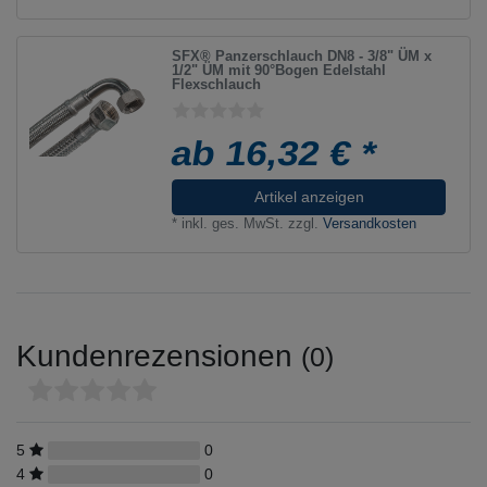
SFX® Panzerschlauch DN8 - 3/8" ÜM x
1/2" ÜM mit 90°Bogen Edelstahl
Flexschlauch
ab 16,32 € *
Artikel anzeigen
*
inkl. ges. MwSt.
zzgl.
Versandkosten
Kundenrezensionen
(0)
5
0
4
0