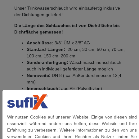
Unser Trinkwasserschlauch wird einbaufertig inklusive
der Dichtungen geliefert!
Die Länge des Schlauches ist von Dichtfläche bis
Dichtfläche gemessen!
Anschlüsse:
3/8" ÜM x 3/8" AG
Standard-Längen:
20 cm, 30 cm, 50 cm, 70 cm,
100 cm, 150 cm, 200 cm
Sonderanfertigung:
Waschmaschinenschlauch
auch in individuell gefertigter Länge möglich
Nennweite:
DN 8 ( ca. Außendurchmesser:12,4
mm)
Innenschlauch:
aus PE (Polyethylen)
Innen-Ø:
ca. 7,8 mm /
Außen-Ø:
ca.12,4 mm
Biegeradius:
25 mm
Anschlüsse:
aus vernickeltem Messing
Umflechtung:
Edelstahl 1.4301
Wir nutzen Cookies auf unserer Website. Einige von diesen sind
Presshülsen:
Edelstahl 1.4301
essenziell, während andere uns helfen, diese Website und Ihre
Gewinde:
flachdichtendem Gewinde DIN 228
Erfahrung zu verbessern. Weitere Informationen zu den von uns
(G-Gewinde)
verwendeten Cookies und Ihren Rechten als Nutzer finden Sie