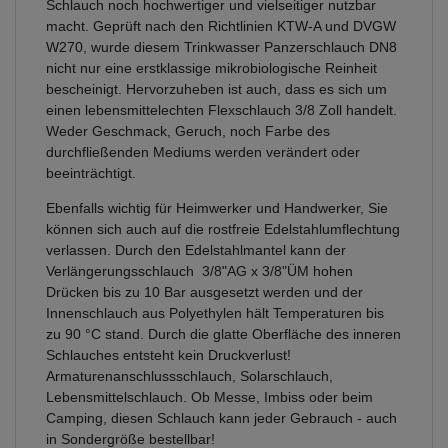
Schlauch noch hochwertiger und vielseitiger nutzbar
macht. Geprüft nach den Richtlinien KTW-A und DVGW
W270, wurde diesem Trinkwasser Panzerschlauch DN8
nicht nur eine erstklassige mikrobiologische Reinheit
bescheinigt. Hervorzuheben ist auch, dass es sich um
einen lebensmittelechten Flexschlauch 3/8 Zoll handelt.
Weder Geschmack, Geruch, noch Farbe des
durchfließenden Mediums werden verändert oder
beeinträchtigt.
Ebenfalls wichtig für Heimwerker und Handwerker, Sie
können sich auch auf die rostfreie Edelstahlumflechtung
verlassen. Durch den Edelstahlmantel kann der
Verlängerungsschlauch 3/8"AG x 3/8"ÜM hohen
Drücken bis zu 10 Bar ausgesetzt werden und der
Innenschlauch aus Polyethylen hält Temperaturen bis
zu 90 °C stand. Durch die glatte Oberfläche des inneren
Schlauches entsteht kein Druckverlust!
Armaturenanschlussschlauch, Solarschlauch,
Lebensmittelschlauch. Ob Messe, Imbiss oder beim
Camping, diesen Schlauch kann jeder Gebrauch - auch
in Sondergröße bestellbar!