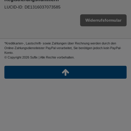
LUCID-ID: DE1316037073585
Widerrufsformular
*Kreditkarten-, Lastschrift- sowie Zahlungen über Rechnung werden durch den
Online-Zahlungsdienstleister PayPal verarbeitet, Sie benötigen jedoch kein PayPal-
Konto.
© Copyright 2026 Suflix | Alle Rechte vorbehalten.