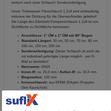
einfach nach einer Schlauch Sonderanfertigung.
Unser Trinkwasser Flexschlauch 1 Zoll wird einbaufertig
inklusive der Dichtung für die Überwurfmutter geliefert!
Die Länge des Edelstahl Pumpenschlauch 1 Zoll ist von
Dichtfläche zu Dichtfläche bemessen.
Anschlüsse:
1" ÜM x 1" ÜM mit 90° Bogen
Standard-Längen:
30 cm, 50 cm, 70 cm, 80 cm,
100 cm, 150 cm, 200 cm
Sonderanfertigung:
Dieser Schlauch ist auch als
mit individuell gefertigte Länge möglich - per E-
Mail zu bestellen!
Nennweite:
DN25
Innen-Ø:
ca. 25,0 mm /
Außen-Ø:
ca. 33,5 mm
Biegeradius:
100 mm
Innenschlauch:
aus EPDM (Ethylen Propylen
Dien Kautschuk)
Anschlüsse:
aus vernickeltem Messing
Umflechtung:
Edelstahl 1.4301
Presshülsen:
Aluminium
Betriebsdruck:
bis 10 bar anwendbar