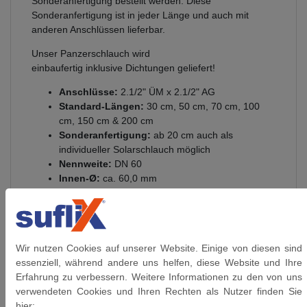
Sonderanfertigung bestellt werden. Diese
Sonderanfertigung ist in jeder Länge und auch mit
anderen Anschlüssen lieferbar.
Unser Panzerschlauch wird
einbaufertig inklusive Dichtungen geliefert!
Anschlüsse:
2.1/2" ÜM x 2.1/2" AG
Standard-Längen:
30 cm, 50 cm, 70 cm, 100
cm, 150 cm & 200 cm
Sonderanfertigung:
ab 20 cm auch als
individueller Solarschlauch möglich
Nennweite:
DN 60
Innen-Ø:
ca. 60,0 mm
Außen-Ø:
ca. 74,0 mm
Biegeradius:
ca. 350 mm
Innenschlauch:
aus EPDM (Ethylen Propylen
Dien Kautschuk)
Wir nutzen Cookies auf unserer Website. Einige von diesen sind
Umflechtung:
Edelstahl 1.4301
essenziell, während andere uns helfen, diese Website und Ihre
Anschlüsse:
aus vernickeltem Messing
Erfahrung zu verbessern. Weitere Informationen zu den von uns
Presshülsen:
Aluminium
verwendeten Cookies und Ihren Rechten als Nutzer finden Sie
Betriebsdruck:
bis 4 bar anwendbar
hier: