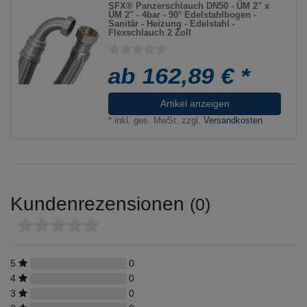
SFX® Panzerschlauch DN50 - ÜM 2" x
ÜM 2" - 4bar - 90° Edelstahlbogen -
Sanitär - Heizung - Edelstahl -
Flexschlauch 2 Zoll
ab 162,89 € *
Artikel anzeigen
*
inkl. ges. MwSt.
zzgl.
Versandkosten
Kundenrezensionen
(0)
5
0
4
0
3
0