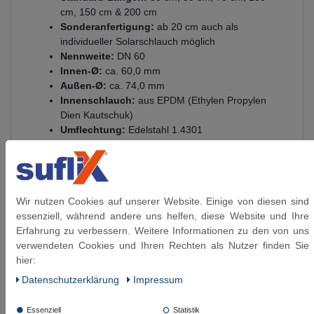
cm, 150 cm & 200 cm
Sonderanfertigung:
ab 20 cm auch als
individueller Solarschlauch möglich
Nennweite:
DN 60
Innen-Ø:
ca. 60,0 mm
Außen-Ø:
ca. 74,0 mm
Innenschlauch:
aus EPDM (Ethylen Propylen
Dien Kautschuk)
Umflechtung:
Edelstahl 1.4301
Anschlüsse:
aus vernickeltem Messing
Presshülsen:
Aluminium
Betriebsdruck:
bis 4 bar anwendbar
Temperaturbereich:
einsetzbar von - 20 °C bis
Wir nutzen Cookies auf unserer Website. Einige von diesen sind
+90 °C
essenziell, während andere uns helfen, diese Website und Ihre
aus deutscher Produktion - Made in Germany!
Erfahrung zu verbessern. Weitere Informationen zu den von uns
Die Länge des Flexschlauch ist von Dichtfläche bis zur
verwendeten Cookies und Ihren Rechten als Nutzer finden Sie
Dichtfläche bemessen.
hier:
Daten­schutz­erklärung
Impressum
Essenziell
Statistik